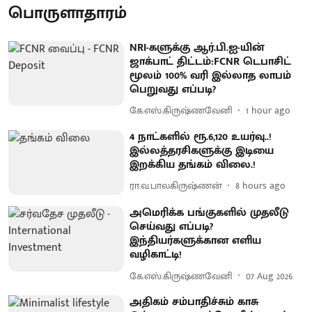
பொருளாதாரம்
NRI-களுக்கு ஆர்.பி.ஐ-யின்
ஜாக்பாட் திட்டம்:FCNR டெபாசிட்
மூலம் 100% வரி இல்லாத லாபம்
பெறுவது எப்படி?
கே.எஸ்.கிருஷ்ணவேனி
1 hour ago
4 நாட்களில் ரூ.6,120 உயர்வு..!
இல்லத்தரசிகளுக்கு இடியை
இறக்கிய தங்கம் விலை.!
ரா.வ.பாலகிருஷ்ணன்
8 hours ago
அமெரிக்க பங்குகளில் முதலீடு
செய்வது எப்படி?
இந்தியர்களுக்கான எளிய
வழிகாட்டி!
கே.எஸ்.கிருஷ்ணவேனி
07 Aug 2026
அதிகம் சம்பாதிச்சும் காசு