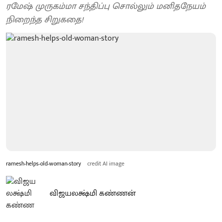
ரமேஷ் முருகம்மா சந்திப்பு சொல்லும் மனிதநேயம்
நிறைந்த சிறுகதை!
ramesh-helps-old-woman-story
credit AI image
விஜயலக்ஷ்மி கண்ணன்