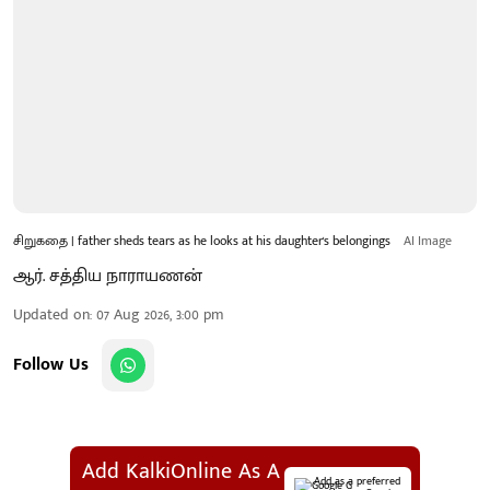
சிறுகதை | father sheds tears as he looks at his daughter's belongings
AI Image
ஆர். சத்திய நாராயணன்
Updated on
:
07 Aug 2026, 3:00 pm
Follow Us
Add KalkiOnline As A
Add as a preferred