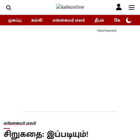
முகப்பு
கல்கி
மங்கையர் மலர்
தீபம்
கோகுலம்/Go
Advertisement
மங்கையர் மலர்
சிறுகதை: இப்படியும்!