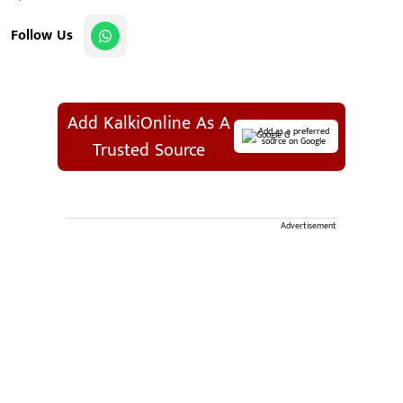
Follow Us
Add KalkiOnline As A
Add as a preferred
source on Google
Trusted Source
Advertisement