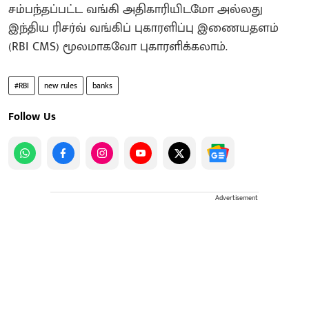
சம்பந்தப்பட்ட வங்கி அதிகாரியிடமோ அல்லது
இந்திய ரிசர்வ் வங்கிப் புகாரளிப்பு இணையதளம்
(RBI CMS) மூலமாகவோ புகாரளிக்கலாம்.
#RBI
new rules
banks
Follow Us
Advertisement