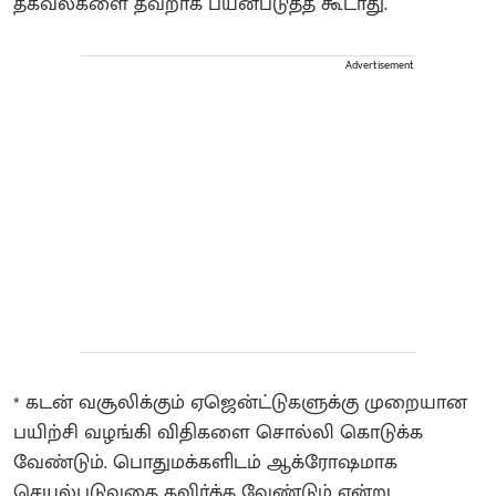
தகவல்களை தவறாக பயன்படுத்த கூடாது.
Advertisement
* கடன் வசூலிக்கும் ஏஜென்ட்டுகளுக்கு முறையான
பயிற்சி வழங்கி விதிகளை சொல்லி கொடுக்க
வேண்டும். பொதுமக்களிடம் ஆக்ரோஷமாக
செயல்படுவதை தவிர்க்க வேண்டும் என்று