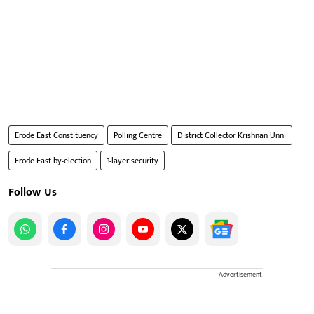
Erode East Constituency
Polling Centre
District Collector Krishnan Unni
Erode East by-election
3-layer security
Follow Us
Advertisement