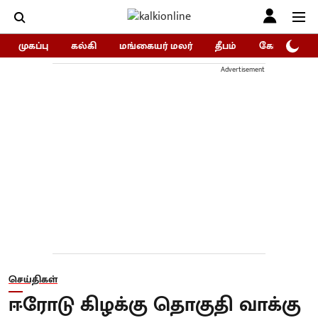
முகப்பு
கல்கி
மங்கையர் மலர்
தீபம்
கோகுலம்/Go
Advertisement
செய்திகள்
ஈரோடு கிழக்கு தொகுதி வாக்கு