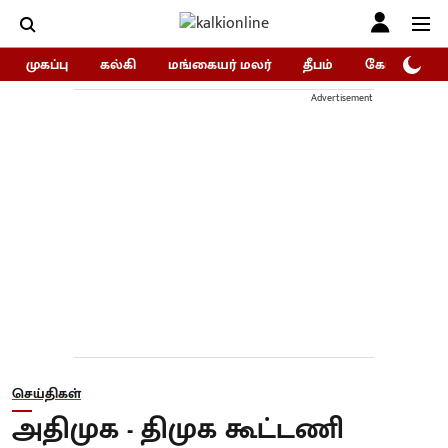
முகப்பு
கல்கி
மங்கையர் மலர்
தீபம்
கோகுலம்/Go
Advertisement
செய்திகள்
அதிமுக - திமுக கூட்டணி