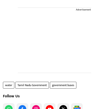
Advertisement
water
Tamil Nadu Government
government buses
Follow Us