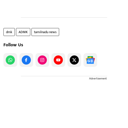
dmk
ADMK
tamilnadu news
Follow Us
Advertisement