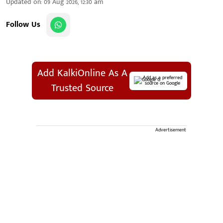
Updated on
:
09 Aug 2026, 12:30 am
Follow Us
Add KalkiOnline As A
Add as a preferred
source on Google
Trusted Source
Advertisement