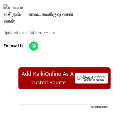
ரா.வ.பாலகிருஷ்ணன்
Updated on
:
01 Jul 2026, 7:25 am
Follow Us
Add KalkiOnline As A
Add as a preferred
source on Google
Trusted Source
Advertisement