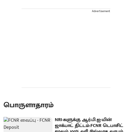
Advertisement
பொருளாதாரம்
NRI-களுக்கு ஆர்.பி.ஐ-யின்
ஜாக்பாட் திட்டம்:FCNR டெபாசிட்
மூலம் 100% வரி இல்லாத லாபம்