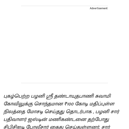
Advertisement
புகழ்பெற்ற பழனி ஶ்ரீ தண்டாயுதபாணி சுவாமி
கோவிலுக்கு சொந்தமான ₹100 கோடி மதிப்புள்ள
நிலத்தை மோசடி செய்தது தொடர்பாக , பழனி சார்
பதிவாளர் ஜஸ்டின் மணிகண்டனை தற்போது
சிபிசிஐடி போலீசார் கைது செய்துள்ளனர். சார்