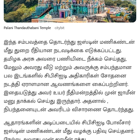
Palani Thandauthabani Temple
citybit
இந்த சம்பவத்தை தொடர்ந்து ஜஸ்டின் மணிகண்டன்
மீது துறை ரீதியான நடவடிக்கை எடுக்கப்பட்டது.
தமிழக அரசு அவரை பணியிடை நீக்கம் செய்தது,
மேலும் அவரது வீடு மற்றும் அவருக்கு சம்பந்தமான
பல இடங்களில் சிபிசிஐடி அதிகாரிகள் சோதனை
நடத்தி ஏராளமான ஆவணங்களை கைப்பற்றினர்.
இதையடுத்து அவர் உயர் நீதிமன்றத்தில் முன் ஜாமீன்
மனு தாக்கல் செய்து இருந்தார். அதனால் ,
நிபந்தனையுடன் அவரிடம் விசாரணை தொடர்ந்தது.
ஆதாரங்களின் அடிப்படையில் சிபிசிஐடி போலீசார்
ஜஸ்டின் மணிகண்டன் மீது வழக்கு பதிவு செய்தனர்.
நேற்று அவரது முன் ஜாமீன் ரத்து