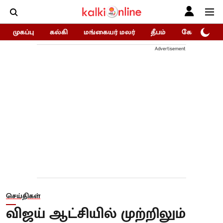
முகப்பு
கல்கி
மங்கையர் மலர்
தீபம்
கோகுலம்/Go
Advertisement
செய்திகள்
விஜய் ஆட்சியில் முற்றிலும்