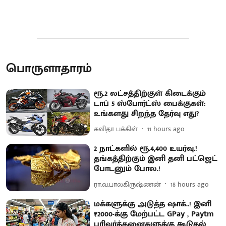
பொருளாதாரம்
ரூ.2 லட்சத்திற்குள் கிடைக்கும்
டாப் 5 ஸ்போர்ட்ஸ் பைக்குகள்:
உங்களது சிறந்த தேர்வு எது?
கவிதா பக்கிள்
11 hours ago
2 நாட்களில் ரூ.4,400 உயர்வு.!
தங்கத்திற்கும் இனி தனி பட்ஜெட்
போடனும் போல.!
ரா.வ.பாலகிருஷ்ணன்
18 hours ago
மக்களுக்கு அடுத்த ஷாக்..! இனி
₹2000-க்கு மேற்பட்ட GPay , Paytm
பரிவர்த்தனைகளுக்கு கூடுதல்