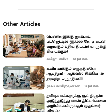
Other Articles
பெண்களுக்கு ஜாக்பாட்:
பட்ஜெட்டில் ரூ.7,000 கோடி கடன்
வழங்கும் புதிய திட்டம்! யாருக்கு
கிடைக்கும்?
கவிதா பக்கிள்
30 Jul 2026
​உயிர் காக்கும் மருந்துகளே
ஆபத்தா? - ஆய்வில் சிக்கிய 159
தரமற்ற மருந்துகள்!
ரா.வ.பாலகிருஷ்ணன்
22 Jul 2026
தமிழக மக்களுக்கு குட் நியூஸ்:
அடுத்தடுத்து மாஸ் திட்டங்களை
அறிவிக்கவிருக்கும் முதல்வர்
விஜய்..!