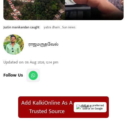
Justin manikandan caught
yatra dham , Sun news
ராஜமருதவேல்
Updated on
:
06 Aug 2026, 12:14 pm
Follow Us
Add KalkiOnline As A
Add as a preferred
source on Google
Trusted Source