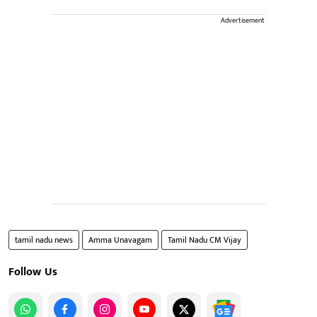
Advertisement
tamil nadu news
Amma Unavagam
Tamil Nadu CM Vijay
Follow Us