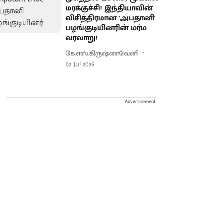
மரக்குச்சி! இந்தியாவின்
விசித்திரமான 'அபதானி'
பழங்குடியினரின் மர்ம
வரலாறு!
கே.எஸ்.கிருஷ்ணவேனி
02 Jul 2026
Advertisement