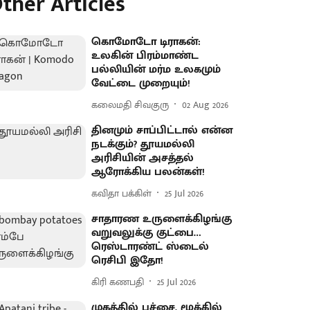
ther Articles
கொமோடோ டிராகன்:
உலகின் பிரம்மாண்ட
பல்லியின் மர்ம உலகமும்
வேட்டை முறையும்!
கலைமதி சிவகுரு
02 Aug 2026
தினமும் சாப்பிட்டால் என்ன
நடக்கும்? தூயமல்லி
அரிசியின் அசத்தல்
ஆரோக்கிய பலன்கள்!
கவிதா பக்கிள்
25 Jul 2026
சாதாரண உருளைக்கிழங்கு
வறுவலுக்கு குட்பை…
ரெஸ்டாரண்ட் ஸ்டைல்
ரெசிபி இதோ!
கிரி கணபதி
25 Jul 2026
முகத்தில் பச்சை, மூக்கில்