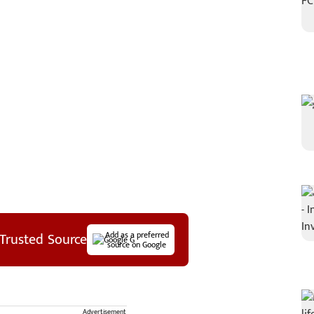
Trusted Source
Add as a preferred
source on Google
Advertisement