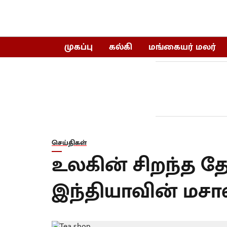
முகப்பு
கல்கி
மங்கையர் மலர்
செய்திகள்
உலகின் சிறந்த தே
இந்தியாவின் மசால