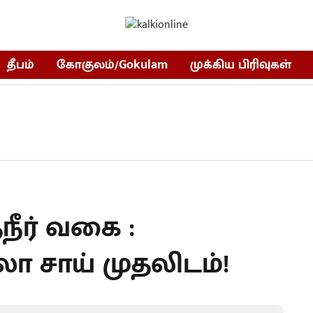
தீபம்
கோகுலம்/Gokulam
முக்கிய பிரிவுகள்
நீர் வகை :
ா சாய் முதலிடம்!