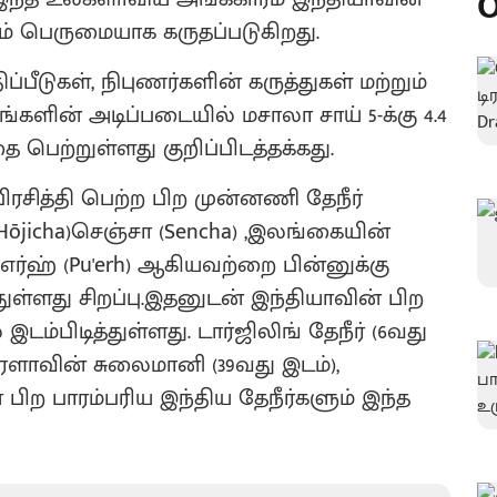
O
ரும் பெருமையாக கருதப்படுகிறது.
ீடுகள், நிபுணர்களின் கருத்துகள் மற்றும்
ளின் அடிப்படையில் மசாலா சாய் 5-க்கு 4.4
 பெற்றுள்ளது குறிப்பிடத்தக்கது.
சித்தி பெற்ற பிற முன்னணி தேநீர்
icha)செஞ்சா (Sencha) ,இலங்கையின்
ு-எர்ஹ் (Pu'erh) ஆகியவற்றை பின்னுக்கு
துள்ளது சிறப்பு.இதனுடன் இந்தியாவின் பிற
்பிடித்துள்ளது. டார்ஜிலிங் தேநீர் (6வது
ேரளாவின் சுலைமானி (39வது இடம்),
ன பிற பாரம்பரிய இந்திய தேநீர்களும் இந்த