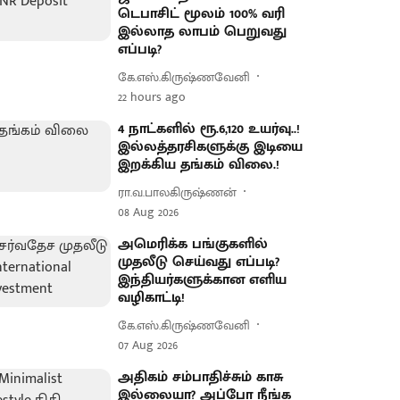
டெபாசிட் மூலம் 100% வரி
இல்லாத லாபம் பெறுவது
எப்படி?
கே.எஸ்.கிருஷ்ணவேனி
22 hours ago
4 நாட்களில் ரூ.6,120 உயர்வு..!
இல்லத்தரசிகளுக்கு இடியை
இறக்கிய தங்கம் விலை.!
ரா.வ.பாலகிருஷ்ணன்
08 Aug 2026
அமெரிக்க பங்குகளில்
முதலீடு செய்வது எப்படி?
இந்தியர்களுக்கான எளிய
வழிகாட்டி!
கே.எஸ்.கிருஷ்ணவேனி
07 Aug 2026
அதிகம் சம்பாதிச்சும் காசு
இல்லையா? அப்போ நீங்க