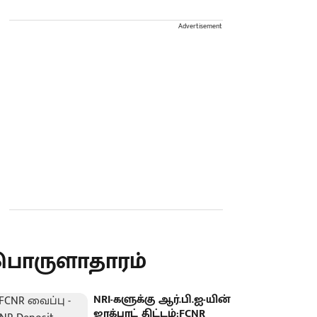
Advertisement
பொருளாதாரம்
NRI-களுக்கு ஆர்.பி.ஐ-யின்
ஜாக்பாட் திட்டம்:FCNR