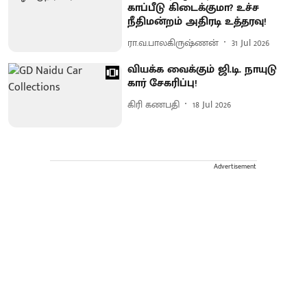
காப்பீடு கிடைக்குமா? உச்ச
நீதிமன்றம் அதிரடி உத்தரவு!
ரா.வ.பாலகிருஷ்ணன்
31 Jul 2026
வியக்க வைக்கும் ஜி.டி. நாயுடு
கார் சேகரிப்பு!
கிரி கணபதி
18 Jul 2026
Advertisement