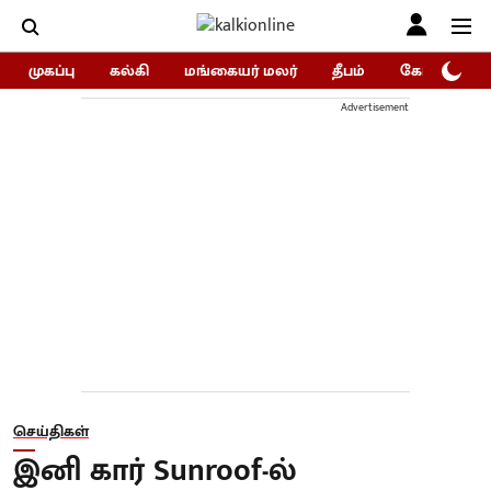
முகப்பு
கல்கி
மங்கையர் மலர்
தீபம்
கோகுலம்/Go
Advertisement
செய்திகள்
இனி கார் Sunroof-ல்