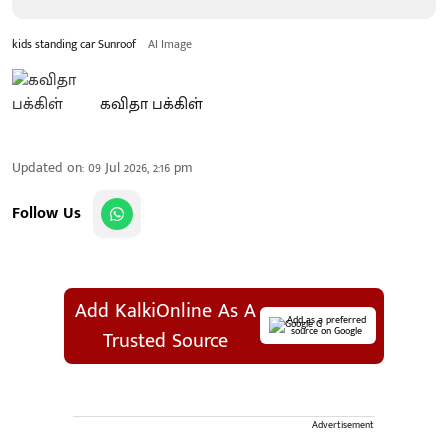
kids standing car Sunroof
AI Image
கவிதா பக்கிள்
Updated on
:
09 Jul 2026, 2:16 pm
Follow Us
Add KalkiOnline As A
Add as a preferred
source on Google
Trusted Source
Advertisement