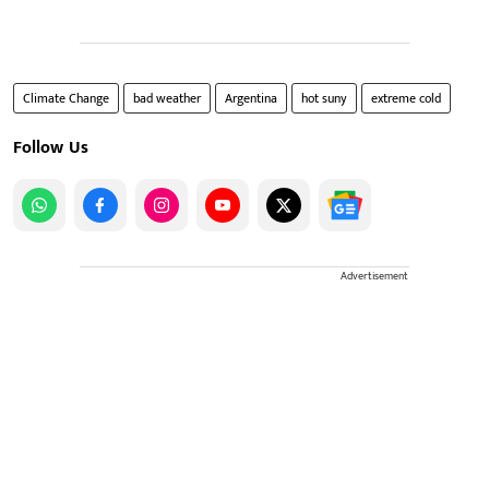
Climate Change
bad weather
Argentina
hot suny
extreme cold
Follow Us
Advertisement