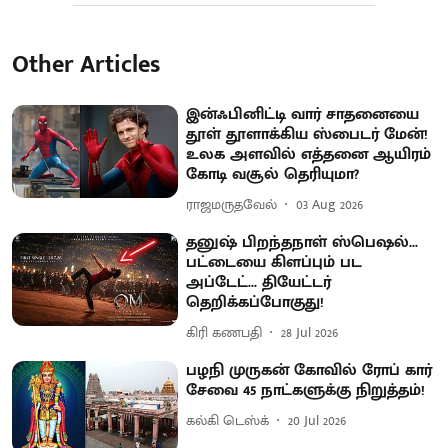
Other Articles
இன்ஃபினிட்டி வார் சாதனையை
தூள் தூளாக்கிய ஸ்பைடர் மேன்!
உலக அளவில் எத்தனை ஆயிரம்
கோடி வசூல் தெரியுமா?
ராஜமருதவேல்
03 Aug 2026
தனுஷ் பிறந்தநாள் ஸ்பெஷல்...
பட்டையை கிளப்பும் பட
அப்டேட்... தியேட்டர்
தெறிக்கப்போகுது!
கிரி கணபதி
28 Jul 2026
பழநி முருகன் கோவில் ரோப் கார்
சேவை 45 நாட்களுக்கு நிறுத்தம்!
கல்கி டெஸ்க்
20 Jul 2026