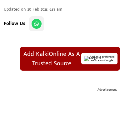
Updated on
:
20 Feb 2023, 6:39 am
Follow Us
Add KalkiOnline As A
Add as a preferred
source on Google
Trusted Source
Advertisement