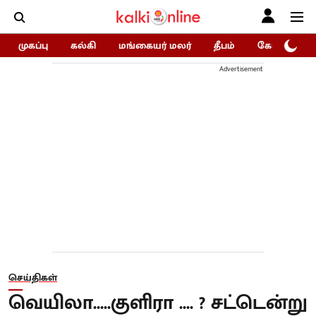
முகப்பு
கல்கி
மங்கையர் மலர்
தீபம்
கோகுலம்/Go
Advertisement
செய்திகள்
வெயிலா.....குளிரா .... ? சட்டென்று