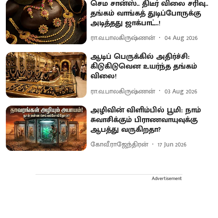
செம சான்ஸ்.. திடீர் விலை சரிவு..
தங்கம் வாங்கத் துடிப்போருக்கு
அடித்தது ஜாக்பாட்..!
ரா.வ.பாலகிருஷ்ணன்
04 Aug 2026
ஆடிப் பெருக்கில் அதிர்ச்சி:
கிடுகிடுவென உயர்ந்த தங்கம்
விலை!
ரா.வ.பாலகிருஷ்ணன்
03 Aug 2026
அழிவின் விளிம்பில் பூமி: நாம்
சுவாசிக்கும் பிராணவாயுவுக்கு
ஆபத்து வருகிறதா?
கோவீ.ராஜேந்திரன்
17 Jun 2026
Advertisement