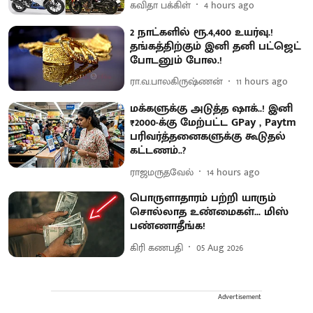
கவிதா பக்கிள்
4 hours ago
2 நாட்களில் ரூ.4,400 உயர்வு.!
தங்கத்திற்கும் இனி தனி பட்ஜெட்
போடனும் போல.!
ரா.வ.பாலகிருஷ்ணன்
11 hours ago
மக்களுக்கு அடுத்த ஷாக்..! இனி
₹2000-க்கு மேற்பட்ட GPay , Paytm
பரிவர்த்தனைகளுக்கு கூடுதல்
கட்டணம்..?
ராஜமருதவேல்
14 hours ago
பொருளாதாரம் பற்றி யாரும்
சொல்லாத உண்மைகள்... மிஸ்
பண்ணாதீங்க!
கிரி கணபதி
05 Aug 2026
Advertisement