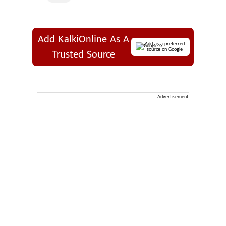
Add KalkiOnline As A
Add as a preferred
source on Google
Trusted Source
Advertisement