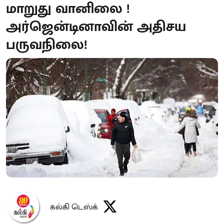
மாறுது வானிலை !
அர்ஜென்டினாவின் அதிசய
பருவநிலை!
கல்கி டெஸ்க்