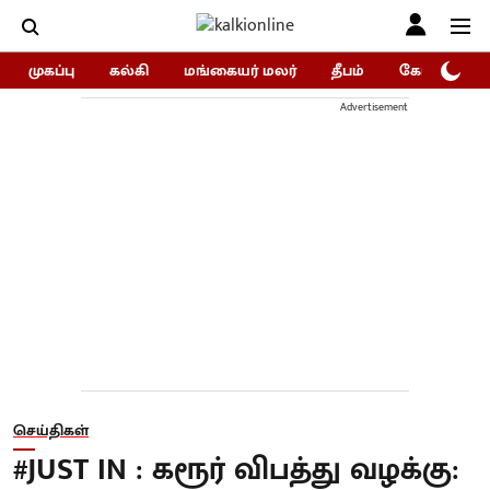
முகப்பு
கல்கி
மங்கையர் மலர்
தீபம்
கோகுலம்/Go
Advertisement
செய்திகள்
#JUST IN : கரூர் விபத்து வழக்கு: