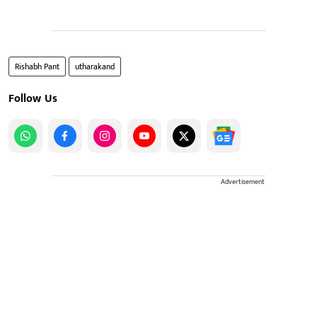
Rishabh Pant
utharakand
Follow Us
Advertisement