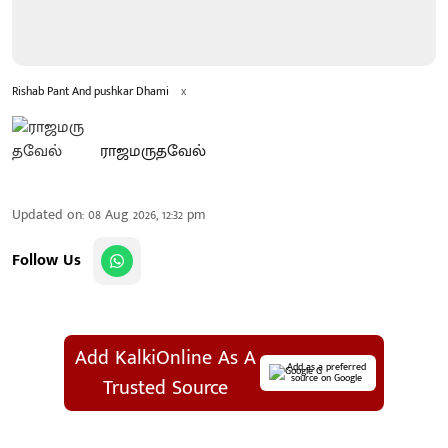
Rishab Pant And pushkar Dhami
x
ராஜமருதவேல்
Updated on
:
08 Aug 2026, 12:32 pm
Follow Us
Add KalkiOnline As A
Add as a preferred
source on Google
Trusted Source