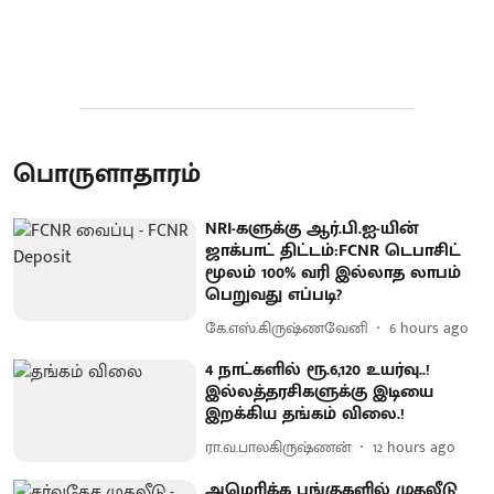
பொருளாதாரம்
NRI-களுக்கு ஆர்.பி.ஐ-யின்
ஜாக்பாட் திட்டம்:FCNR டெபாசிட்
மூலம் 100% வரி இல்லாத லாபம்
பெறுவது எப்படி?
கே.எஸ்.கிருஷ்ணவேனி
6 hours ago
4 நாட்களில் ரூ.6,120 உயர்வு..!
இல்லத்தரசிகளுக்கு இடியை
இறக்கிய தங்கம் விலை.!
ரா.வ.பாலகிருஷ்ணன்
12 hours ago
அமெரிக்க பங்குகளில் முதலீடு