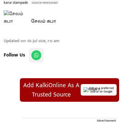
karur stampade
source:newsonair
சேலம் சுபா
Updated on
:
06 Jul 2026, 7:12 am
Follow Us
Add KalkiOnline As A
Add as a preferred
source on Google
Trusted Source
Advertisement