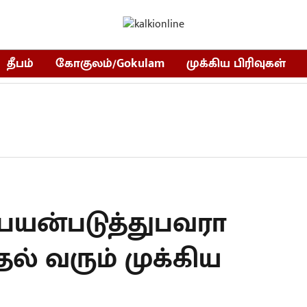
தீபம்
கோகுலம்/Gokulam
முக்கிய பிரிவுகள்
m பயன்படுத்துபவரா
தல் வரும் முக்கிய