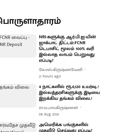
பொருளாதாரம்
NRI-களுக்கு ஆர்.பி.ஐ-யின்
ஜாக்பாட் திட்டம்:FCNR
டெபாசிட் மூலம் 100% வரி
இல்லாத லாபம் பெறுவது
எப்படி?
கே.எஸ்.கிருஷ்ணவேனி
21 hours ago
4 நாட்களில் ரூ.6,120 உயர்வு..!
இல்லத்தரசிகளுக்கு இடியை
இறக்கிய தங்கம் விலை.!
ரா.வ.பாலகிருஷ்ணன்
08 Aug 2026
அமெரிக்க பங்குகளில்
முதலீடு செய்வது எப்படி?