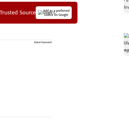
Trusted Source
Add as a preferred
source on Google
Advertisement