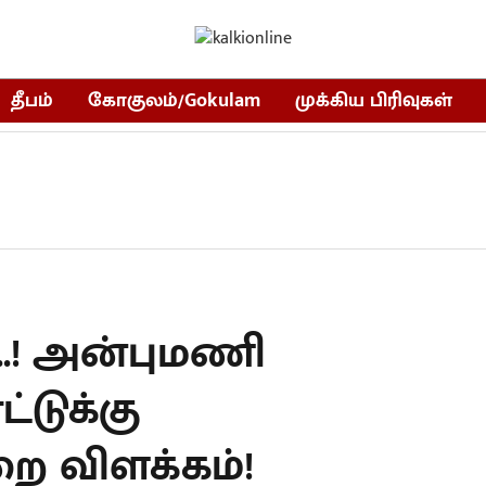
தீபம்
கோகுலம்/Gokulam
முக்கிய பிரிவுகள்
..! அன்புமணி
்டுக்கு
ை விளக்கம்!