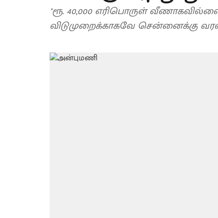
"ரூ. 40,000 எரிபொருள் வீணாகவில்ல
விடுமுறைக்காகவே சென்னைக்கு வரவழை