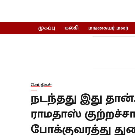
முகப்பு
கல்கி
மங்கையர் மலர்
செய்திகள்
நடந்தது இது தான்
ராமதாஸ் குற்றச்சாட
போக்குவரத்து துற