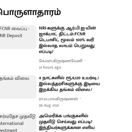
பொருளாதாரம்
NRI-களுக்கு ஆர்.பி.ஐ-யின்
ஜாக்பாட் திட்டம்:FCNR
டெபாசிட் மூலம் 100% வரி
இல்லாத லாபம் பெறுவது
எப்படி?
கே.எஸ்.கிருஷ்ணவேனி
23 hours ago
4 நாட்களில் ரூ.6,120 உயர்வு..!
இல்லத்தரசிகளுக்கு இடியை
இறக்கிய தங்கம் விலை.!
ரா.வ.பாலகிருஷ்ணன்
08 Aug 2026
அமெரிக்க பங்குகளில்
முதலீடு செய்வது எப்படி?
இந்தியர்களுக்கான எளிய