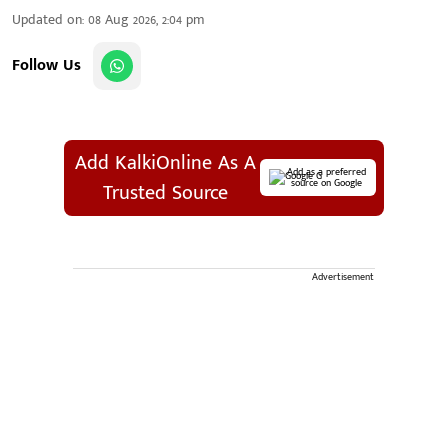
Updated on
:
08 Aug 2026, 2:04 pm
Follow Us
Add KalkiOnline As A
Add as a preferred
source on Google
Trusted Source
Advertisement