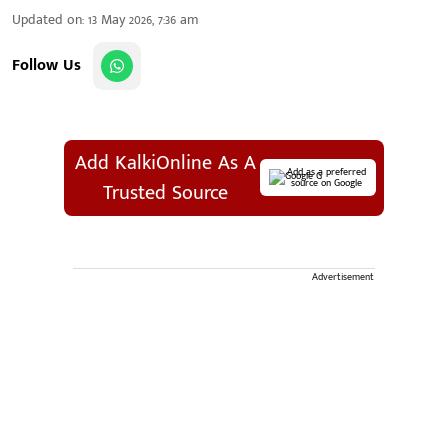
Updated on
:
13 May 2026, 7:36 am
Follow Us
Add KalkiOnline As A
Add as a preferred
source on Google
Trusted Source
Advertisement