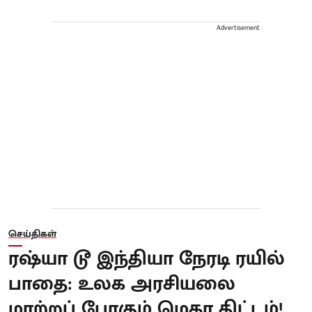
Advertisement
செய்திகள்
ரஷ்யா டூ இந்தியா நேரடி ரயில்
பாதை: உலக அரசியலை
மாற்றப் போகும் மெகா திட்டம்!