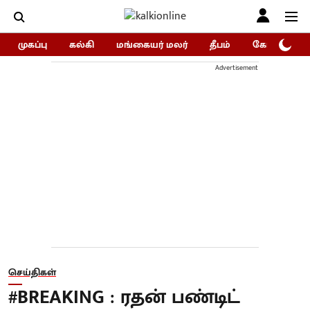
முகப்பு
கல்கி
மங்கையர் மலர்
தீபம்
கோகுலம்/Go
Advertisement
செய்திகள்
#BREAKING : ரதன் பண்டிட்