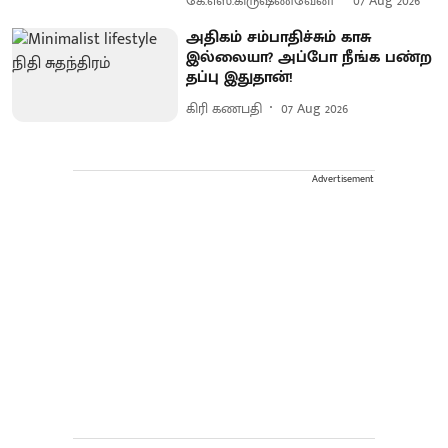
கே.எஸ்.கிருஷ்ணவேனி
07 Aug 2026
அதிகம் சம்பாதிச்சும் காசு
இல்லையா? அப்போ நீங்க பண்ற
தப்பு இதுதான்!
கிரி கணபதி
07 Aug 2026
Advertisement