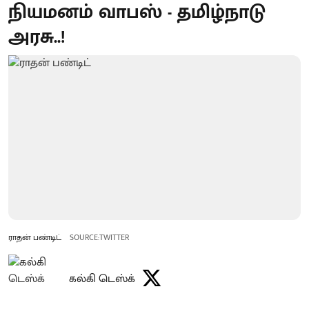
நியமனம் வாபஸ் - தமிழ்நாடு
அரசு..!
ராதன் பண்டிட்
SOURCE:TWITTER
கல்கி டெஸ்க்