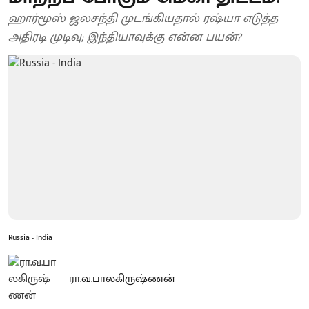
ஹார்மூஸ் ஜலசந்தி முடங்கியதால் ரஷ்யா எடுத்த
அதிரடி முடிவு; இந்தியாவுக்கு என்ன பயன்?
Russia - India
ரா.வ.பாலகிருஷ்ணன்