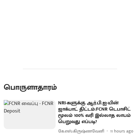
பொருளாதாரம்
NRI-களுக்கு ஆர்.பி.ஐ-யின்
ஜாக்பாட் திட்டம்:FCNR டெபாசிட்
மூலம் 100% வரி இல்லாத லாபம்
பெறுவது எப்படி?
கே.எஸ்.கிருஷ்ணவேனி
11 hours ago