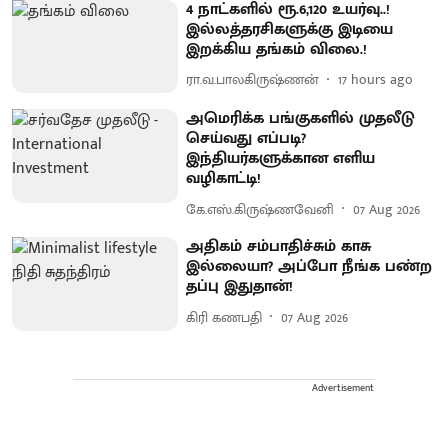
4 நாட்களில் ரூ.6,120 உயர்வு..!
இல்லத்தரசிகளுக்கு இடியை
இறக்கிய தங்கம் விலை.!
ரா.வ.பாலகிருஷ்ணன்
17 hours ago
அமெரிக்க பங்குகளில் முதலீடு
செய்வது எப்படி?
இந்தியர்களுக்கான எளிய
வழிகாட்டி!
கே.எஸ்.கிருஷ்ணவேனி
07 Aug 2026
அதிகம் சம்பாதிச்சும் காசு
இல்லையா? அப்போ நீங்க பண்ற
தப்பு இதுதான்!
கிரி கணபதி
07 Aug 2026
Advertisement