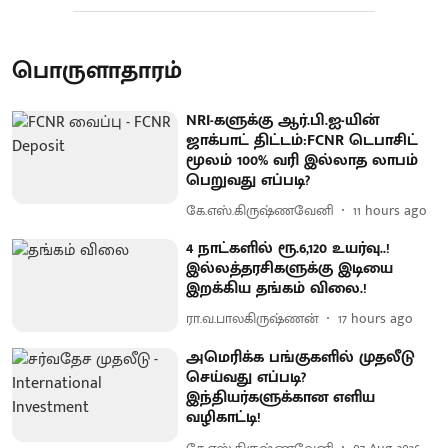
பொருளாதாரம்
NRI-களுக்கு ஆர்.பி.ஐ-யின்
ஜாக்பாட் திட்டம்:FCNR டெபாசிட்
மூலம் 100% வரி இல்லாத லாபம்
பெறுவது எப்படி?
கே.எஸ்.கிருஷ்ணவேனி
11 hours ago
4 நாட்களில் ரூ.6,120 உயர்வு..!
இல்லத்தரசிகளுக்கு இடியை
இறக்கிய தங்கம் விலை.!
ரா.வ.பாலகிருஷ்ணன்
17 hours ago
அமெரிக்க பங்குகளில் முதலீடு
செய்வது எப்படி?
இந்தியர்களுக்கான எளிய
வழிகாட்டி!