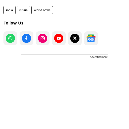
india
russia
world news
Follow Us
Advertisement