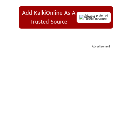
Add KalkiOnline As A
Add as a preferred
source on Google
Trusted Source
Advertisement