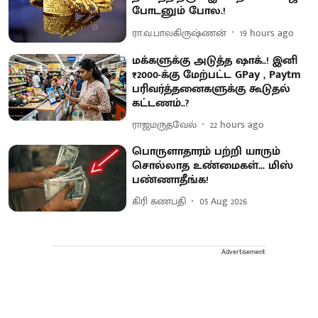
போடனும் போல.!
ரா.வ.பாலகிருஷ்ணன்
19 hours ago
மக்களுக்கு அடுத்த ஷாக்..! இனி
₹2000-க்கு மேற்பட்ட GPay , Paytm
பரிவர்த்தனைகளுக்கு கூடுதல்
கட்டணம்..?
ராஜமருதவேல்
22 hours ago
பொருளாதாரம் பற்றி யாரும்
சொல்லாத உண்மைகள்... மிஸ்
பண்ணாதீங்க!
கிரி கணபதி
05 Aug 2026
Advertisement