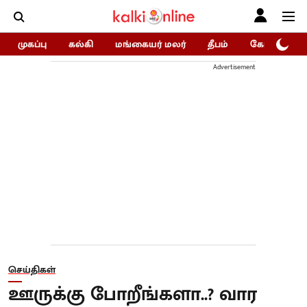
முகப்பு
கல்கி
மங்கையர் மலர்
தீபம்
கோகுலம்/Go
Advertisement
செய்திகள்
ஊருக்கு போறீங்களா..? வார