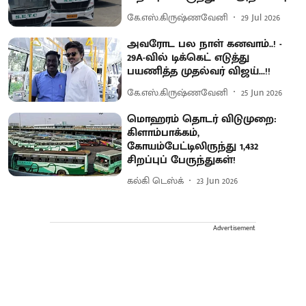
கே.எஸ்.கிருஷ்ணவேனி
29 Jul 2026
அவரோட பல நாள் கனவாம்..! -
29A-வில் டிக்கெட் எடுத்து
பயணித்த முதல்வர் விஜய்...!!
கே.எஸ்.கிருஷ்ணவேனி
25 Jun 2026
மொஹரம் தொடர் விடுமுறை:
கிளாம்பாக்கம்,
கோயம்பேட்டிலிருந்து 1,432
சிறப்புப் பேருந்துகள்!
கல்கி டெஸ்க்
23 Jun 2026
Advertisement