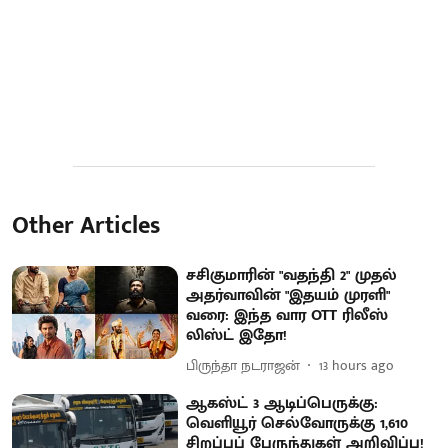
Other Articles
சசிகுமாரின் "வதந்தி 2" முதல்
அதர்வாவின் "இதயம் முரளி"
வரை: இந்த வார OTT ரிலீஸ்
லிஸ்ட் இதோ!
பிருந்தா நடராஜன்
13 hours ago
ஆகஸ்ட் 3 ஆடிப்பெருக்கு:
வெளியூர் செல்வோருக்கு 1,610
சிறப்புப் பேருந்துகள் அறிவிப்பு!