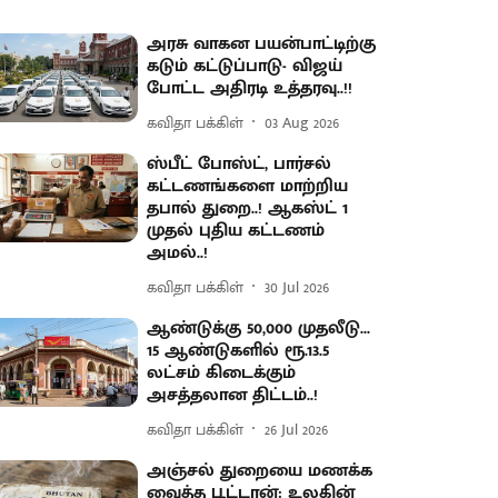
அரசு வாகன பயன்பாட்டிற்கு
கடும் கட்டுப்பாடு- விஜய்
போட்ட அதிரடி உத்தரவு..!!
கவிதா பக்கிள்
03 Aug 2026
ஸ்பீட் போஸ்ட், பார்சல்
கட்டணங்களை மாற்றிய
தபால் துறை..! ஆகஸ்ட் 1
முதல் புதிய கட்டணம்
அமல்..!
கவிதா பக்கிள்
30 Jul 2026
ஆண்டுக்கு 50,000 முதலீடு...
15 ஆண்டுகளில் ரூ.13.5
லட்சம் கிடைக்கும்
அசத்தலான திட்டம்..!
கவிதா பக்கிள்
26 Jul 2026
அஞ்சல் துறையை மணக்க
வைத்த பூட்டான்: உலகின்