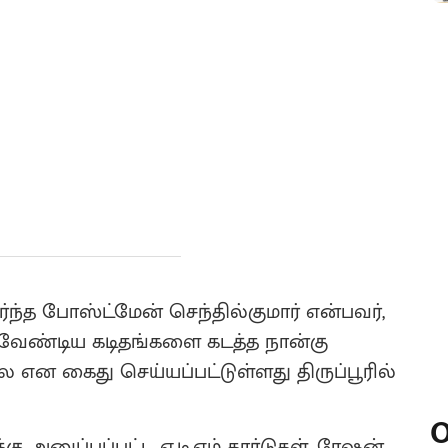
ேர்ந்த போஸ்ட்மேன் செந்தில்குமார் என்பவர்,
வேண்டிய கடிதங்களை கடத்த நான்கு
ன கைது செய்யப்பட்டுள்ளது திருப்பூரில்
O
ு அனுப்பப்பட்ட ஏ.டி.எம் கார்டுகள், ரேஷன்