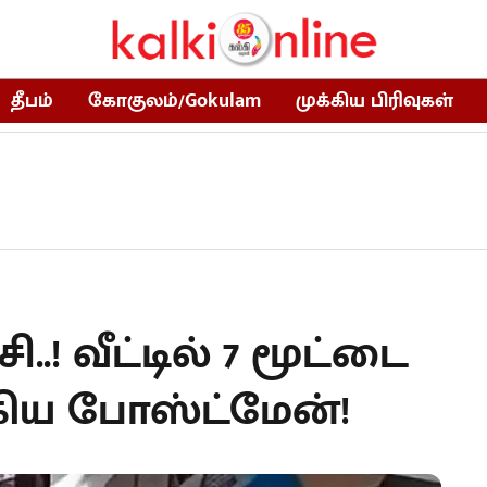
தீபம்
கோகுலம்/Gokulam
முக்கிய பிரிவுகள்
சி..! வீட்டில் 7 மூட்டை
ிய போஸ்ட்மேன்!