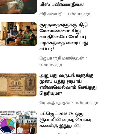
மிஸ் பண்ணாதீங்க!
கிரி கணபதி
13 hours ago
குழந்தைகளுக்கு நிதி
மேலாண்மை: சிறு
வயதிலேயே சேமிப்பு
பழக்கத்தை வளர்ப்பது
எப்படி?
ஜெயகாந்தி மகாதேவன்
14 hours ago
அறுபது வருடங்களுக்கு
முன்பு பத்து ரூபாய்
என்னவெல்லாம் செய்தது
தெரியுமா?
ரெ. ஆத்மநாதன்
14 hours ago
பட்ஜெட் 2026-27: ஒரு
ரூபாயின் வரவு, செலவு
கணக்கு இதுதான்..!