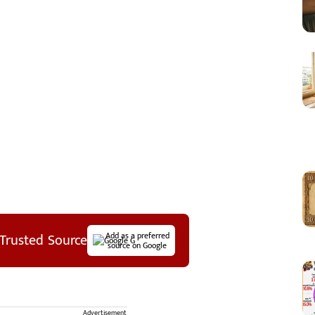
Trusted Source
Add as a preferred
source on Google
Advertisement