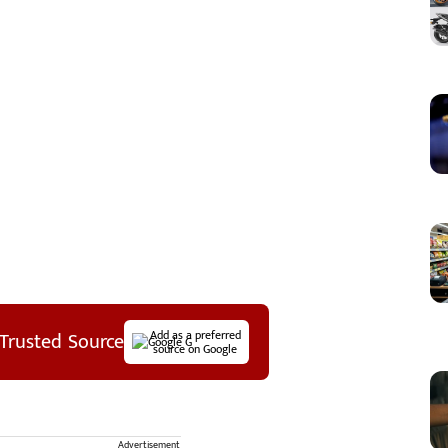
Trusted Source
Add as a preferred
source on Google
Advertisement