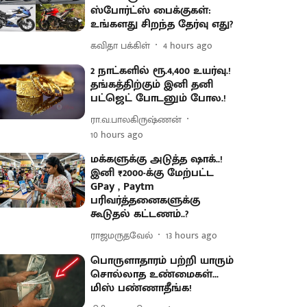
ஸ்போர்ட்ஸ் பைக்குகள்:
உங்களது சிறந்த தேர்வு எது?
கவிதா பக்கிள்
4 hours ago
2 நாட்களில் ரூ.4,400 உயர்வு.!
தங்கத்திற்கும் இனி தனி
பட்ஜெட் போடனும் போல.!
ரா.வ.பாலகிருஷ்ணன்
10 hours ago
மக்களுக்கு அடுத்த ஷாக்..!
இனி ₹2000-க்கு மேற்பட்ட
GPay , Paytm
பரிவர்த்தனைகளுக்கு
கூடுதல் கட்டணம்..?
ராஜமருதவேல்
13 hours ago
பொருளாதாரம் பற்றி யாரும்
சொல்லாத உண்மைகள்...
மிஸ் பண்ணாதீங்க!