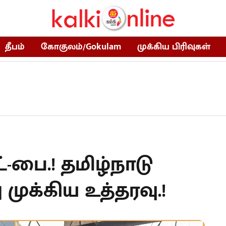
தீபம்
கோகுலம்/Gokulam
முக்கிய பிரிவுகள்
்-பை.! தமிழ்நாடு
 முக்கிய உத்தரவு.!