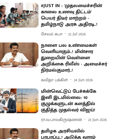
#JUST IN : 'முதலமைச்சரின்
காலை உணவு திட்டம்'
பெயர் திடீர் மாற்றம் -
தமிழ்நாடு அரசு அதிரடி..!
சேலம் சுபா
22 Jul 2026
நாளை பல உண்மைகள்
வெளியாகும்..! மின்சார
துறையின் வெள்ளை
அறிக்கை ரிலீஸ் - அமைச்சர்
நிர்மல்குமார்..!
கவிதா பக்கிள்
24 Jun 2026
மின்வெட்டுப் பேச்சுக்கே
இனி இடமில்லை: 10
குழுக்களுடன் களத்தில்
குதித்த முதல்வர் விஜய்!
ரா.வ.பாலகிருஷ்ணன்
23 Jun 2026
தமிழக அரசியலில்
பரபரப்பு..! அடுத்த வாரம்