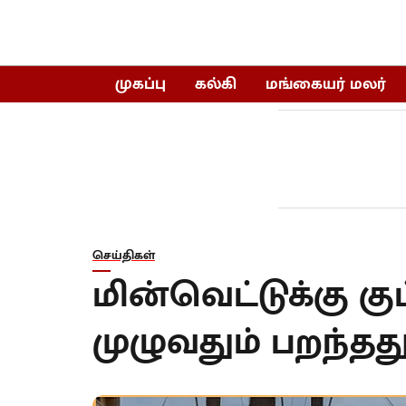
முகப்பு
கல்கி
மங்கையர் மலர்
செய்திகள்
மின்வெட்டுக்கு குட
முழுவதும் பறந்தது