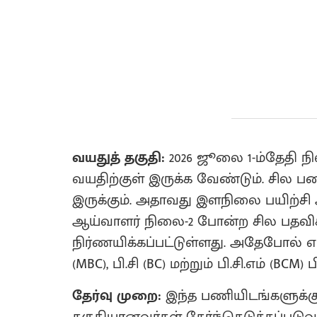
வயதுத் தகுதி:
2026 ஜூலை 1-ம்தேதி நி
வயதிற்குள் இருக்க வேண்டும். சில ப
இருக்கும். அதாவது இளநிலை பயிற்சி
ஆய்வாளர் நிலை-2 போன்ற சில பதவிக
நிர்ணயிக்கப்பட்டுள்ளது. அதேபோல் எஸ்.சி 
(MBC), பி.சி (BC) மற்றும் பி.சி.எம் (B
தேர்வு முறை:
இந்த பணியிடங்களுக்கு 