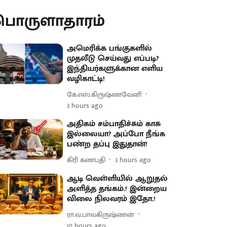
பொருளாதாரம்
அமெரிக்க பங்குகளில்
முதலீடு செய்வது எப்படி?
இந்தியர்களுக்கான எளிய
வழிகாட்டி!
கே.எஸ்.கிருஷ்ணவேனி
3 hours ago
அதிகம் சம்பாதிச்சும் காசு
இல்லையா? அப்போ நீங்க
பண்ற தப்பு இதுதான்!
கிரி கணபதி
3 hours ago
ஆடி வெள்ளியில் ஆறுதல்
அளித்த தங்கம்.! இன்றைய
விலை நிலவரம் இதோ.!
ரா.வ.பாலகிருஷ்ணன்
10 hours ago