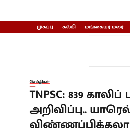
முகப்பு
கல்கி
மங்கையர் மலர்
செய்திகள்
TNPSC: 839 காலிப
அறிவிப்பு.. யாரெல
விண்ணப்பிக்கலாம்.