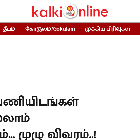
தீபம்
கோகுலம்/Gokulam
முக்கிய பிரிவுகள்
் பணியிடங்கள்
்லாம்
.. முழு விவரம்..!