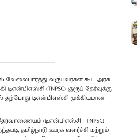
 வேலைபார்த்து வருபவர்கள் கூட அரசு
ிஎன்பிஎஸ்சி (TNPSC) குரூப் தேர்வுக்கு
் தற்போது டிஎன்பிஎஸ்சி முக்கியமான
ேர்வாணையம் (டிஎன்பிஎஸ்சி - TNPSC)
படி, தமிழ்நாடு ஊரக வளர்ச்சி மற்றும்