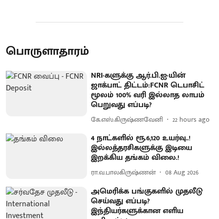
பொருளாதாரம்
NRI-களுக்கு ஆர்.பி.ஐ-யின்
ஜாக்பாட் திட்டம்:FCNR டெபாசிட்
மூலம் 100% வரி இல்லாத லாபம்
பெறுவது எப்படி?
கே.எஸ்.கிருஷ்ணவேனி
22 hours ago
4 நாட்களில் ரூ.6,120 உயர்வு..!
இல்லத்தரசிகளுக்கு இடியை
இறக்கிய தங்கம் விலை.!
ரா.வ.பாலகிருஷ்ணன்
08 Aug 2026
அமெரிக்க பங்குகளில் முதலீடு
செய்வது எப்படி?
இந்தியர்களுக்கான எளிய