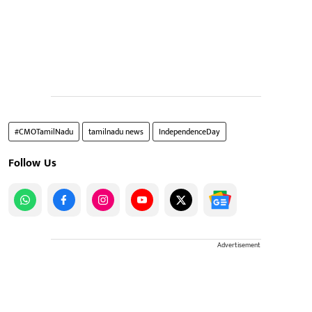
#CMOTamilNadu
tamilnadu news
IndependenceDay
Follow Us
Advertisement