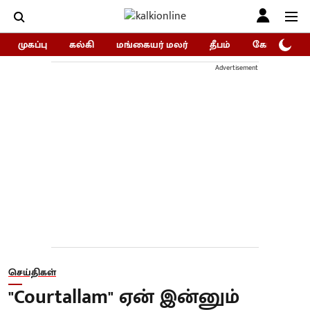
முகப்பு
கல்கி
மங்கையர் மலர்
தீபம்
கோகுலம்/Go
Advertisement
செய்திகள்
"Courtallam" ஏன் இன்னும்