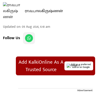
ரா.வ.பாலகிருஷ்ணன்
Updated on
:
09 Aug 2026, 6:18 am
Follow Us
Add KalkiOnline As A
Add as a preferred
source on Google
Trusted Source
Advertisement