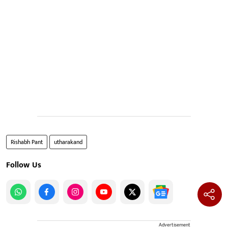
Rishabh Pant
utharakand
Follow Us
Advertisement