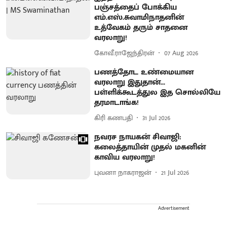
பஞ்சத்தைப் போக்கிய
எம்.எஸ்.சுவாமிநாதனின்
உத்வேகம் தரும் சாதனை
வரலாறு!
கோவீ.ராஜேந்திரன்
07 Aug 2026
பணத்தோட உண்மையான
வரலாறு இதுதான்...
பள்ளிக்கூடத்துல இத சொல்லியே
தரமாடாங்க!
கிரி கணபதி
31 Jul 2026
நவரச நாயகன் சிவாஜி:
கலைத்தாயின் முதல் மகனின்
காவிய வரலாறு!
புவனா நாகராஜன்
21 Jul 2026
Advertisement