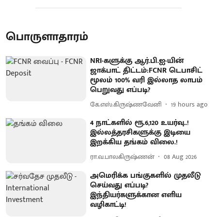
பொருளாதாரம்
NRI-களுக்கு ஆர்.பி.ஐ-யின்
ஜாக்பாட் திட்டம்:FCNR டெபாசிட்
மூலம் 100% வரி இல்லாத லாபம்
பெறுவது எப்படி?
கே.எஸ்.கிருஷ்ணவேனி
19 hours ago
4 நாட்களில் ரூ.6,120 உயர்வு..!
இல்லத்தரசிகளுக்கு இடியை
இறக்கிய தங்கம் விலை.!
ரா.வ.பாலகிருஷ்ணன்
08 Aug 2026
அமெரிக்க பங்குகளில் முதலீடு
செய்வது எப்படி?
இந்தியர்களுக்கான எளிய
வழிகாட்டி!