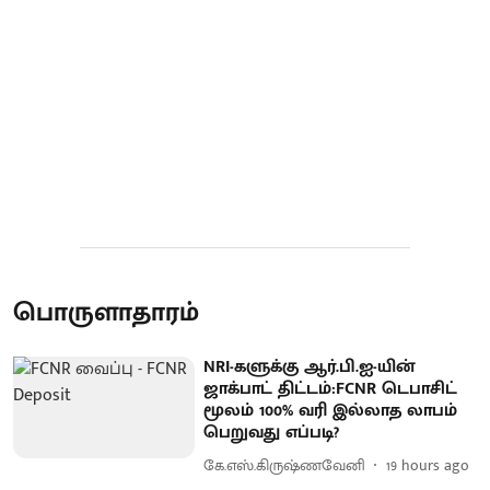
பொருளாதாரம்
NRI-களுக்கு ஆர்.பி.ஐ-யின்
ஜாக்பாட் திட்டம்:FCNR டெபாசிட்
மூலம் 100% வரி இல்லாத லாபம்
பெறுவது எப்படி?
கே.எஸ்.கிருஷ்ணவேனி
19 hours ago