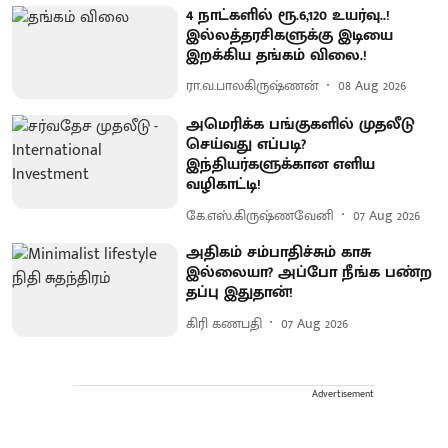
4 நாட்களில் ரூ.6,120 உயர்வு..!
இல்லத்தரசிகளுக்கு இடியை
இறக்கிய தங்கம் விலை.!
ரா.வ.பாலகிருஷ்ணன்
08 Aug 2026
அமெரிக்க பங்குகளில் முதலீடு
செய்வது எப்படி?
இந்தியர்களுக்கான எளிய
வழிகாட்டி!
கே.எஸ்.கிருஷ்ணவேனி
07 Aug 2026
அதிகம் சம்பாதிச்சும் காசு
இல்லையா? அப்போ நீங்க பண்ற
தப்பு இதுதான்!
கிரி கணபதி
07 Aug 2026
Advertisement