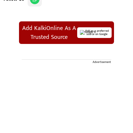
Add KalkiOnline As A
Add as a preferred
source on Google
Trusted Source
Advertisement