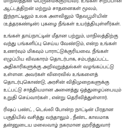
மாநிலத்தின் பெருமைக்குரியவர். உங்கள் சிறப்பான
ஆட்டத்திறன் மற்றும் சாதனைகள் மூலம்,
இந்நாட்டிலும் உலக அளவிலும் 'தேவபூமி'யின்
(உத்தரகண்டின்) புகழை நீங்கள் உயர்த்தியுள்ளீர்கள்.
உங்கள் தாய்நாட்டின் மீதான பற்றும், மாநிலத்திற்கு
வந்து பங்களிப்பு செய்ய வேண்டும், என்ற உங்கள்
உணர்வும் மிகவும் பாராட்டுக்குரியவை. நீங்கள்
எழுப்பிய விவகாரம் தொடர்பாக, சம்பந்தப்பட்ட
அதிகாரிகளுக்கு அறிவுறுத்தல்கள் வழங்கப்பட்டு
உள்ளன. அவர்கள் விரைவில் உங்களைத்
தொடர்புகொண்டு, அரசின் விதிமுறைகளுக்கு
உட்பட்டு சாத்தியமான அனைத்து ஒத்துழைப்பையும்
உறுதி செய்வார்கள் , என்று தெரிவித்துள்ளார்.
ரிஷப் பண்ட் , டெல்லி போன்ற நாட்டின் பிரதான
பகுதியில் வசித்து வந்தாலும் , நீண்ட காலமாக
தன்னுடைய மலைவாழ் நகரமான ஹரித்துவார்