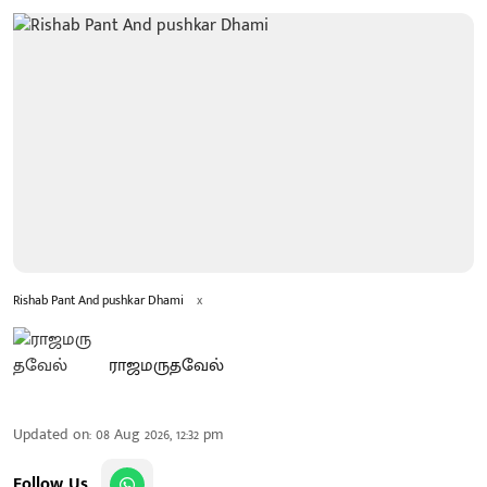
Rishab Pant And pushkar Dhami
x
ராஜமருதவேல்
Updated on
:
08 Aug 2026, 12:32 pm
Follow Us