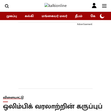
முகப்பு
கல்கி
மங்கையர் மலர்
தீபம்
கோகுலம்/Go
Advertisement
விளையாட்டு
ஒலிம்பிக் வரலாற்றின் கருப்புப்