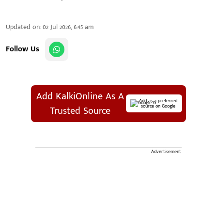
Updated on
:
02 Jul 2026, 6:45 am
Follow Us
Add KalkiOnline As A
Add as a preferred
source on Google
Trusted Source
Advertisement