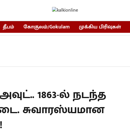
தீபம்
கோகுலம்/Gokulam
முக்கிய பிரிவுகள்
ட்.. 1863-ல் நடந்த
டை. சுவாரஸ்யமான
!