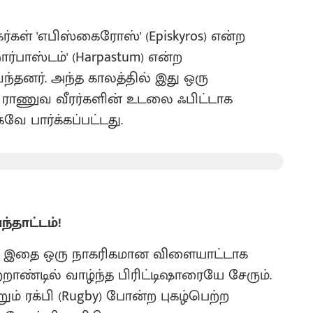
்கள் 'எபிஸ்கைரோஸ்' (Episkyros) என்ற
்பாஸ்டம்' (Harpastum) என்ற
ந்தனர். அந்த காலத்தில் இது ஒரு
ராணுவ வீரர்களின் உடலை ஃபிட்டாக
ே பார்க்கப்பட்டது.
்தாட்டம்!
ந்த இதை ஒரு நாகரிகமான விளையாட்டாக
ாண்டில் வாழ்ந்த பிரிட்டிஷாரையே சேரும்.
றும் ரக்பி (Rugby) போன்ற புகழ்பெற்ற