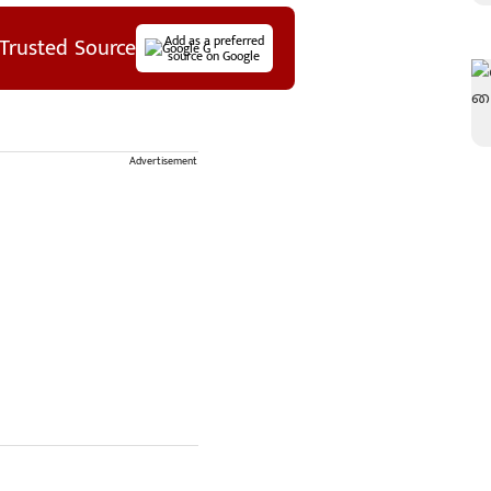
Trusted Source
Add as a preferred
source on Google
Advertisement