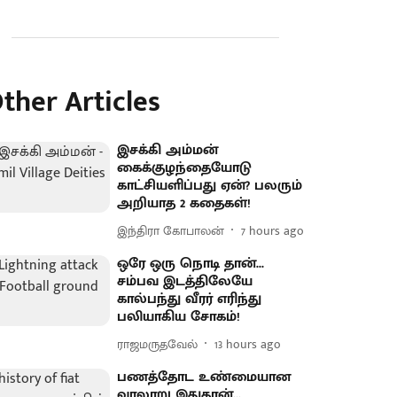
ther Articles
இசக்கி அம்மன்
கைக்குழந்தையோடு
காட்சியளிப்பது ஏன்? பலரும்
அறியாத 2 கதைகள்!
இந்திரா கோபாலன்
7 hours ago
ஒரே ஒரு நொடி தான்...
சம்பவ இடத்திலேயே
கால்பந்து வீரர் எரிந்து
பலியாகிய சோகம்!
ராஜமருதவேல்
13 hours ago
பணத்தோட உண்மையான
வரலாறு இதுதான்...