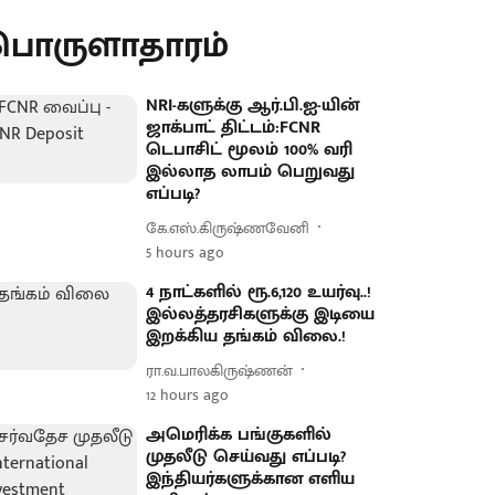
பொருளாதாரம்
NRI-களுக்கு ஆர்.பி.ஐ-யின்
ஜாக்பாட் திட்டம்:FCNR
டெபாசிட் மூலம் 100% வரி
இல்லாத லாபம் பெறுவது
எப்படி?
கே.எஸ்.கிருஷ்ணவேனி
5 hours ago
4 நாட்களில் ரூ.6,120 உயர்வு..!
இல்லத்தரசிகளுக்கு இடியை
இறக்கிய தங்கம் விலை.!
ரா.வ.பாலகிருஷ்ணன்
12 hours ago
அமெரிக்க பங்குகளில்
முதலீடு செய்வது எப்படி?
இந்தியர்களுக்கான எளிய