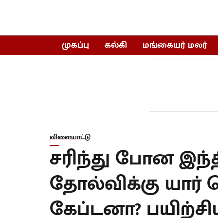
முகப்பு
கல்கி
மங்கையர் மலர்
விளையாட்டு
சரிந்து போன இந்
தோல்விக்கு யார் 
கேப்டனா? பயிற்ச