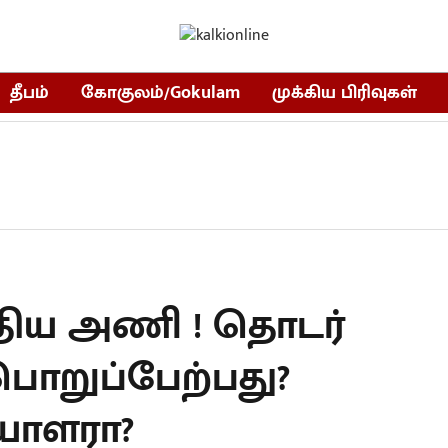
தீபம்
கோகுலம்/Gokulam
முக்கிய பிரிவுகள்
திய அணி ! தொடர்
பொறுப்பேற்பது?
ியாளரா?