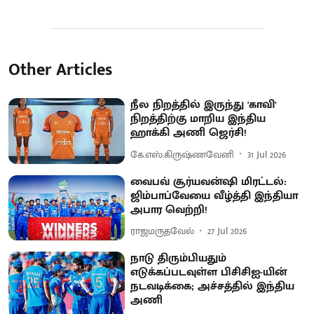
Other Articles
நீல நிறத்தில் இருந்து 'காவி'
நிறத்திற்கு மாறிய இந்திய
ஹாக்கி அணி ஜெர்சி!
கே.எஸ்.கிருஷ்ணவேனி
31 Jul 2026
வைபவ் சூர்யவன்ஷி மிரட்டல்:
ஜிம்பாப்வேயை வீழ்த்தி இந்தியா
அபார வெற்றி!
ராஜமருதவேல்
27 Jul 2026
நாடு திரும்பியதும்
எடுக்கப்படவுள்ள பிசிசிஐ-யின்
நடவடிக்கை; அச்சத்தில் இந்திய
அணி