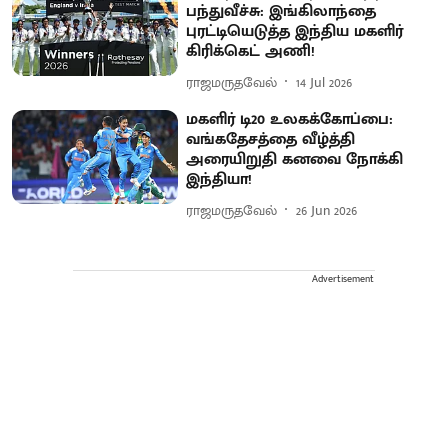
பந்துவீச்சு: இங்கிலாந்தை
புரட்டியெடுத்த இந்திய மகளிர்
கிரிக்கெட் அணி!
ராஜமருதவேல்
14 Jul 2026
மகளிர் டி20 உலகக்கோப்பை:
வங்கதேசத்தை வீழ்த்தி
அரையிறுதி கனவை நோக்கி
இந்தியா!
ராஜமருதவேல்
26 Jun 2026
Advertisement