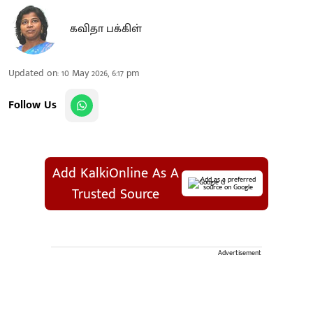
கவிதா பக்கிள்
Updated on
:
10 May 2026, 6:17 pm
Follow Us
Add KalkiOnline As A
Add as a preferred
source on Google
Trusted Source
Advertisement