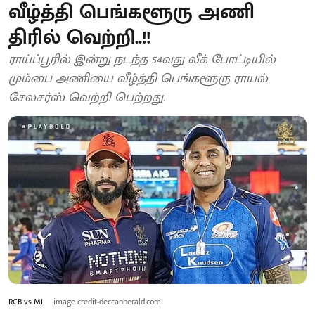
வீழ்த்தி பெங்களூரு அணி
திரில் வெற்றி..!!
ராய்ப்பூரில் இன்று நடந்த 54வது லீக் போட்டியில்
மும்பை அணியை வீழ்த்தி பெங்களூரு ராயல்
சேலசர்ஸ் வெற்றி பெற்றது.
RCB vs MI
image credit-deccanherald.com