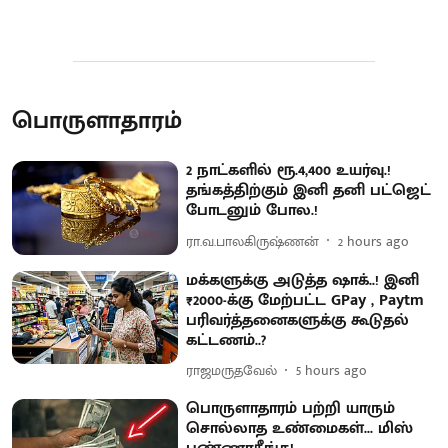
பொருளாதாரம்
2 நாட்களில் ரூ.4,400 உயர்வு.!
தங்கத்திற்கும் இனி தனி பட்ஜெட்
போடனும் போல.!
ரா.வ.பாலகிருஷ்ணன்
2 hours ago
மக்களுக்கு அடுத்த ஷாக்..! இனி
₹2000-க்கு மேற்பட்ட GPay , Paytm
பரிவர்த்தனைகளுக்கு கூடுதல்
கட்டணம்..?
ராஜமருதவேல்
5 hours ago
பொருளாதாரம் பற்றி யாரும்
சொல்லாத உண்மைகள்... மிஸ்