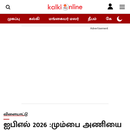
முகப்பு
கல்கி
மங்கையர் மலர்
தீபம்
கோகுலம்/Go
Advertisement
விளையாட்டு
ஐபிஎல் 2026 :மும்பை அணியை