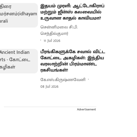
இதயம் முரளி: ஆட்டோகிராப்
மற்றும் ஜீன்ஸ் கலவையில்
உருவான காதல் காவியமா?
சென்னிமலை சி.பி.
செந்தில்குமார்
11 Jul 2026
பீரங்கிகளுக்கே சவால் விட்ட
கோட்டை அகழிகள்: இந்திய
வரலாற்றின் பிரம்மாண்ட
ரகசியங்கள்!
கே.எஸ்.கிருஷ்ணவேனி
08 Jul 2026
Advertisement