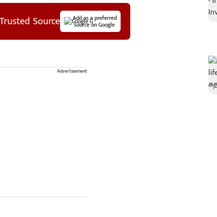
Trusted Source
Add as a preferred
source on Google
Advertisement