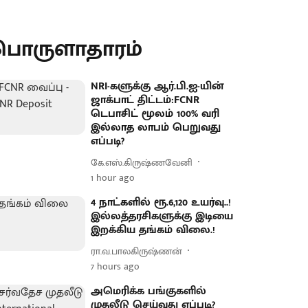
பொருளாதாரம்
NRI-களுக்கு ஆர்.பி.ஐ-யின்
ஜாக்பாட் திட்டம்:FCNR
டெபாசிட் மூலம் 100% வரி
இல்லாத லாபம் பெறுவது
எப்படி?
கே.எஸ்.கிருஷ்ணவேனி
1 hour ago
4 நாட்களில் ரூ.6,120 உயர்வு..!
இல்லத்தரசிகளுக்கு இடியை
இறக்கிய தங்கம் விலை.!
ரா.வ.பாலகிருஷ்ணன்
7 hours ago
அமெரிக்க பங்குகளில்
முதலீடு செய்வது எப்படி?