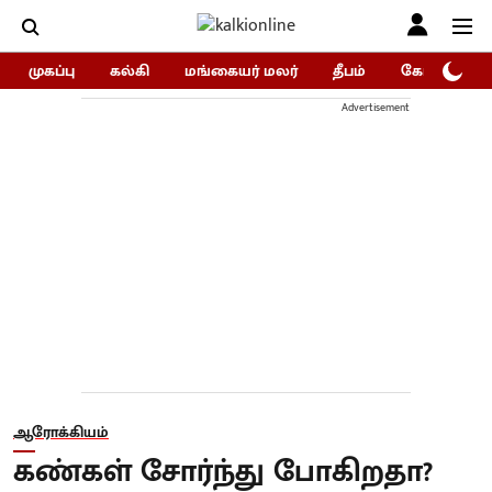
முகப்பு
கல்கி
மங்கையர் மலர்
தீபம்
கோகுலம்/Go
Advertisement
ஆரோக்கியம்
கண்கள் சோர்ந்து போகிறதா?