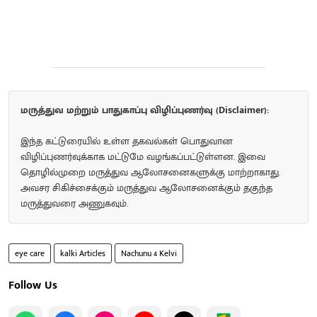
மருத்துவ மற்றும் பாதுகாப்பு விழிப்புணர்வு (Disclaimer):
இந்த கட்டுரையில் உள்ள தகவல்கள் பொதுவான
விழிப்புணர்வுக்காக மட்டுமே வழங்கப்பட்டுள்ளன. இவை
தொழில்முறை மருத்துவ ஆலோசனைகளுக்கு மாற்றாகாது.
அவசர சிகிச்சைக்கும் மருத்துவ ஆலோசனைக்கும் தகுந்த
மருத்துவரை அணுகவும்.
eye care
kalki Articles
Nachunu 4 Kelvi
Follow Us