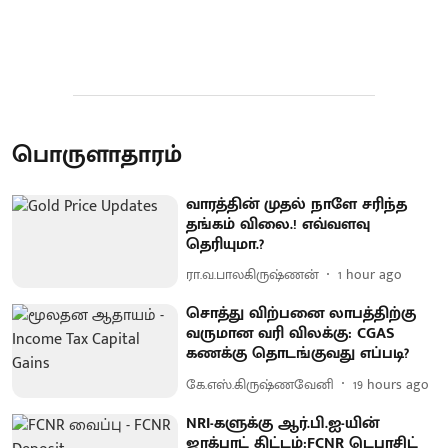
பொருளாதாரம்
வாரத்தின் முதல் நாளே சரிந்த
தங்கம் விலை.! எவ்வளவு
தெரியுமா.?
ரா.வ.பாலகிருஷ்ணன்
1 hour ago
சொத்து விற்பனை லாபத்திற்கு
வருமான வரி விலக்கு: CGAS
கணக்கு தொடங்குவது எப்படி?
கே.எஸ்.கிருஷ்ணவேனி
19 hours ago
NRI-களுக்கு ஆர்.பி.ஐ-யின்
ஜாக்பாட் திட்டம்:FCNR டெபாசிட்