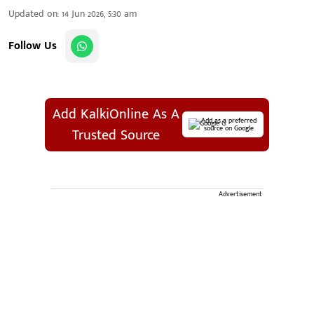
Updated on
:
14 Jun 2026, 5:30 am
Follow Us
Add KalkiOnline As A
Add as a preferred
source on Google
Trusted Source
Advertisement