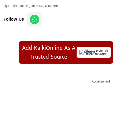
Updated on
:
11 Jun 2026, 12:02 pm
Follow Us
Add KalkiOnline As A
Add as a preferred
source on Google
Trusted Source
Advertisement