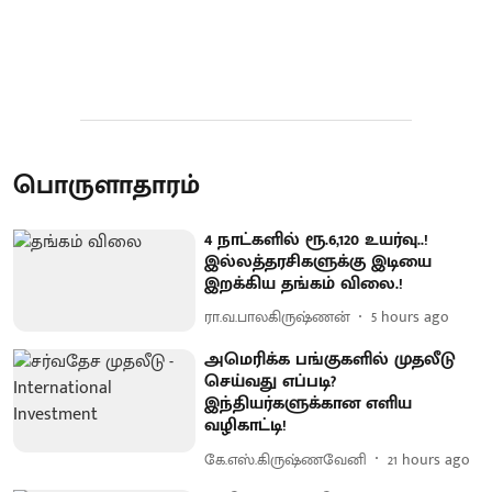
பொருளாதாரம்
4 நாட்களில் ரூ.6,120 உயர்வு..!
இல்லத்தரசிகளுக்கு இடியை
இறக்கிய தங்கம் விலை.!
ரா.வ.பாலகிருஷ்ணன்
5 hours ago
அமெரிக்க பங்குகளில் முதலீடு
செய்வது எப்படி?
இந்தியர்களுக்கான எளிய
வழிகாட்டி!
கே.எஸ்.கிருஷ்ணவேனி
21 hours ago