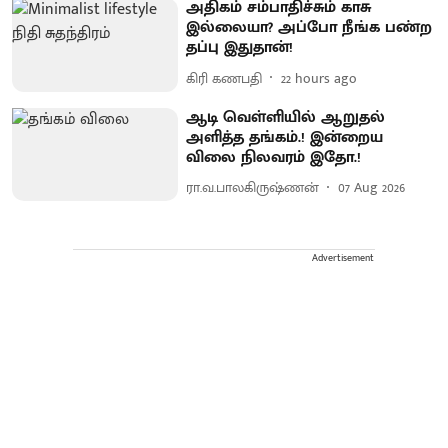
அதிகம் சம்பாதிச்சும் காசு
இல்லையா? அப்போ நீங்க பண்ற
தப்பு இதுதான்!
கிரி கணபதி
22 hours ago
ஆடி வெள்ளியில் ஆறுதல்
அளித்த தங்கம்.! இன்றைய
விலை நிலவரம் இதோ.!
ரா.வ.பாலகிருஷ்ணன்
07 Aug 2026
Advertisement