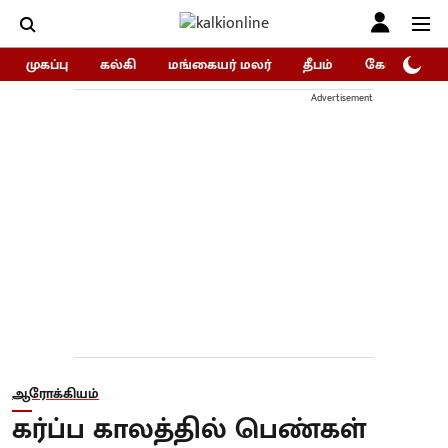
முகப்பு
கல்கி
மங்கையர் மலர்
தீபம்
கோகுலம்/Go
Advertisement
ஆரோக்கியம்
கர்ப்ப காலத்தில் பெண்கள்