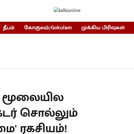
தீபம்
கோகுலம்/Gokulam
முக்கிய பிரிவுகள்
ம் மூலையில
்டர் சொல்லும்
ை' ரகசியம்!