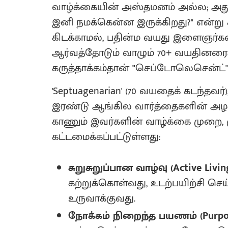
வாழ்க்கையின் அஸ்தமனம் அல்ல; அது ஒ
இனி நமக்கென்ன இருக்கிறது?" என்று 
கிடக்காமல், பதின்ம வயது இளைஞர்களை
ஆர்வத்தோடும் வாழும் 70+ வயதினரைக்
கருத்தாக்கம்தான்
"
செப்டோலெசென்ட்" (S
'Septuagenarian' (70 வயதைக் கடந்தவர்
இரண்டு ஆங்கில வார்த்தைகளின் அ
காணும் இவர்களின் வாழ்க்கை முறை, ம
கட்டமைக்கப்பட்டுள்ளது:
சுறுசுறுப்பான வாழ்வு (Active Living
கற்றுக்கொள்வது, உடற்பயிற்சி செ
உருவாக்குவது.
நோக்கம் நிறைந்த பயணம் (Purpose