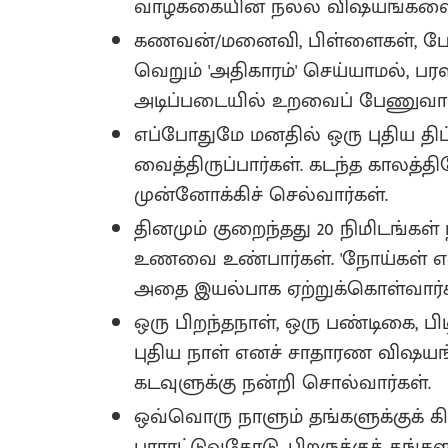
வாழ்க்கையின் நல்ல விஷயங்களை ர
கணவன்/மனைவி, பிள்ளைகள், பேரக
வெறும் 'அதிகாரம்' செய்யாமல், ப
அடிப்படையில் உறவைப் பேணுவார்
எப்போதுமே மனதில் ஒரு புதிய 
வைத்திருப்பார்கள். கடந்த காலத்த
முன்னோக்கிச் செல்வார்கள்.
தினமும் குறைந்தது 20 நிமிடங்கள்
உணவை உண்பார்கள். 'நோய்கள் என
அதை இயல்பாக ஏற்றுக்கொள்வார்க
ஒரு பிறந்தநாள், ஒரு பண்டிகை, பிடி
புதிய நாள் எனச் சாதாரண விஷயங்
கடவுளுக்கு நன்றி சொல்வார்கள்.
ஒவ்வொரு நாளும் தங்களுக்குக் கி
பாராட்டுவதோடு, பிறருக்குத் தங