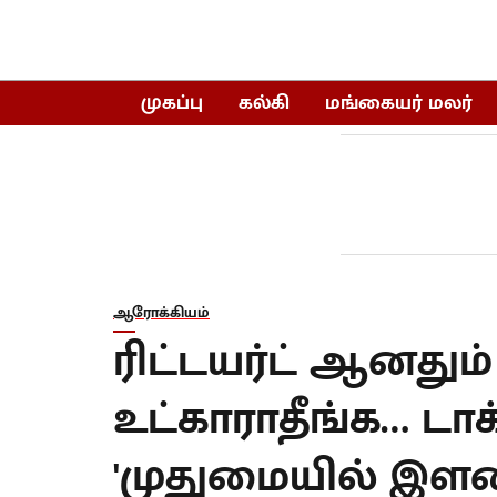
முகப்பு
கல்கி
மங்கையர் மலர்
ஆரோக்கியம்
ரிட்டயர்ட் ஆனது
உட்காராதீங்க… டாக
'முதுமையில் இளம