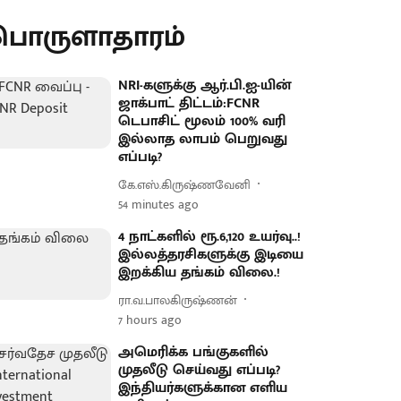
பொருளாதாரம்
NRI-களுக்கு ஆர்.பி.ஐ-யின்
ஜாக்பாட் திட்டம்:FCNR
டெபாசிட் மூலம் 100% வரி
இல்லாத லாபம் பெறுவது
எப்படி?
கே.எஸ்.கிருஷ்ணவேனி
54 minutes ago
4 நாட்களில் ரூ.6,120 உயர்வு..!
இல்லத்தரசிகளுக்கு இடியை
இறக்கிய தங்கம் விலை.!
ரா.வ.பாலகிருஷ்ணன்
7 hours ago
அமெரிக்க பங்குகளில்
முதலீடு செய்வது எப்படி?
இந்தியர்களுக்கான எளிய