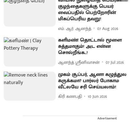
வாயில் நுழையாத பெயர்களா?
குழந்தைகளுக்கு பெயர்
வைப்பதில் பெற்றோரின்
மிகப்பெரிய தவறு!
எம். ஆர். ஆனந்த்
07 Aug 2026
களிமண் தொட்டால் மூளை
சுத்தமாகும்! அட என்ன
சொல்றீங்க..!
ஆனந்த் ஸ்ரீனிவாசன்
07 Jul 2026
முகம் சூப்பர், ஆனா கழுத்துல
சுருக்கமா? பார்லர் போகாம
வீட்லயே சரி செய்யலாம்!
கிரி கணபதி
10 Jun 2026
Advertisement