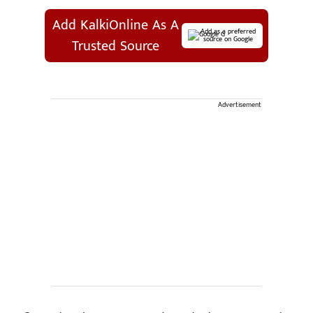
Add KalkiOnline As A
Add as a preferred
source on Google
Trusted Source
Advertisement