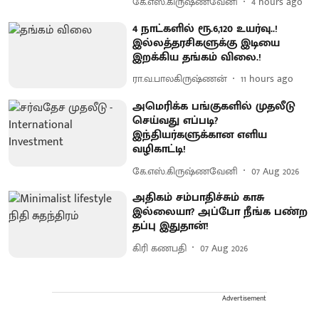
கே.எஸ்.கிருஷ்ணவேனி
4 hours ago
4 நாட்களில் ரூ.6,120 உயர்வு..!
இல்லத்தரசிகளுக்கு இடியை
இறக்கிய தங்கம் விலை.!
ரா.வ.பாலகிருஷ்ணன்
11 hours ago
அமெரிக்க பங்குகளில் முதலீடு
செய்வது எப்படி?
இந்தியர்களுக்கான எளிய
வழிகாட்டி!
கே.எஸ்.கிருஷ்ணவேனி
07 Aug 2026
அதிகம் சம்பாதிச்சும் காசு
இல்லையா? அப்போ நீங்க பண்ற
தப்பு இதுதான்!
கிரி கணபதி
07 Aug 2026
Advertisement