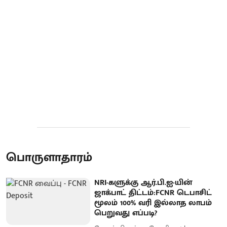
பொருளாதாரம்
NRI-களுக்கு ஆர்.பி.ஐ-யின்
ஜாக்பாட் திட்டம்:FCNR டெபாசிட்
மூலம் 100% வரி இல்லாத லாபம்
பெறுவது எப்படி?