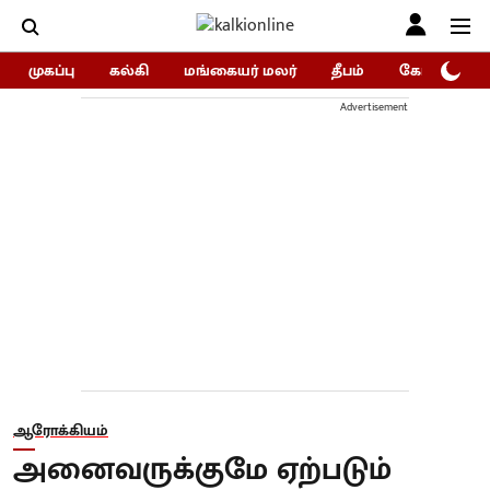
முகப்பு
கல்கி
மங்கையர் மலர்
தீபம்
கோகுலம்/Go
Advertisement
ஆரோக்கியம்
அனைவருக்குமே ஏற்படும்