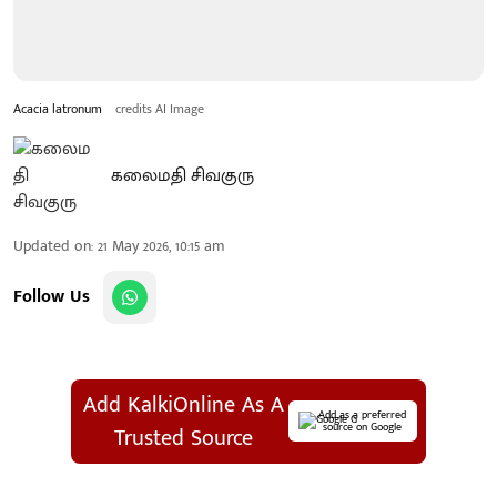
Acacia latronum
credits AI Image
கலைமதி சிவகுரு
Updated on
:
21 May 2026, 10:15 am
Follow Us
Add KalkiOnline As A
Add as a preferred
source on Google
Trusted Source