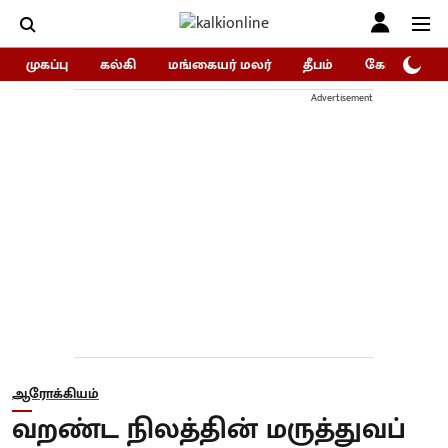
முகப்பு
கல்கி
மங்கையர் மலர்
தீபம்
கோகுலம்/Go
Advertisement
ஆரோக்கியம்
வறண்ட நிலத்தின் மருத்துவப்