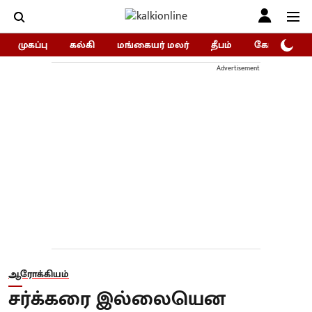
முகப்பு
கல்கி
மங்கையர் மலர்
தீபம்
கோகுலம்/Go
Advertisement
ஆரோக்கியம்
சர்க்கரை இல்லையென