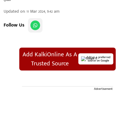
Updated on
:
11 Mar 2024, 9:42 am
Follow Us
Add KalkiOnline As A
Add as a preferred
source on Google
Trusted Source
Advertisement