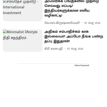
அமெரிக்க பங்குகளில் முதலீடு
செய்வது எப்படி?
இந்தியர்களுக்கான எளிய
வழிகாட்டி!
கே.எஸ்.கிருஷ்ணவேனி
07 Aug 2026
அதிகம் சம்பாதிச்சும் காசு
இல்லையா? அப்போ நீங்க பண்ற
தப்பு இதுதான்!
கிரி கணபதி
07 Aug 2026
Advertisement