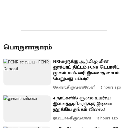
பொருளாதாரம்
NRI-களுக்கு ஆர்.பி.ஐ-யின்
ஜாக்பாட் திட்டம்:FCNR டெபாசிட்
மூலம் 100% வரி இல்லாத லாபம்
பெறுவது எப்படி?
கே.எஸ்.கிருஷ்ணவேனி
5 hours ago
4 நாட்களில் ரூ.6,120 உயர்வு..!
இல்லத்தரசிகளுக்கு இடியை
இறக்கிய தங்கம் விலை.!
ரா.வ.பாலகிருஷ்ணன்
12 hours ago