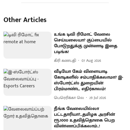
Other Articles
உங்க டிவி ரிமோட் வேலை
செய்யலையா? குப்பையில்
போடுறதுக்கு முன்னாடி இதை
படிங்க!
கிரி கணபதி
07 Aug 2026
வீடியோ கேம் விளையாடி
கோடிகளில் சம்பாதிக்கலாமா? இ-
ஸ்போர்ட்ஸ் துறையின்
பிரம்மாண்ட எதிர்காலம்!
பெரெரிக்கா லெ
29 Jul 2026
நீங்க வேலையில்லா
பட்டதாரியா?...தமிழக அரசின்
ரூ.1000 உதவித்தொகை பெற
விண்ணப்பிக்கலாம்..!