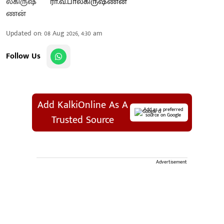
ரா.வ.பாலகிருஷ்ணன்
Updated on
:
08 Aug 2026, 4:30 am
Follow Us
Add KalkiOnline As A
Add as a preferred
source on Google
Trusted Source
Advertisement