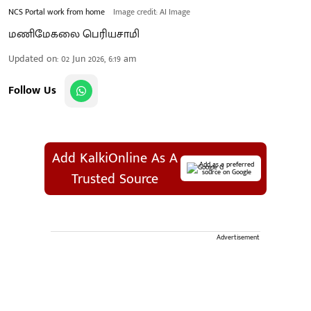
NCS Portal work from home
Image credit: AI Image
மணிமேகலை பெரியசாமி
Updated on
:
02 Jun 2026, 6:19 am
Follow Us
Add KalkiOnline As A
Add as a preferred
source on Google
Trusted Source
Advertisement