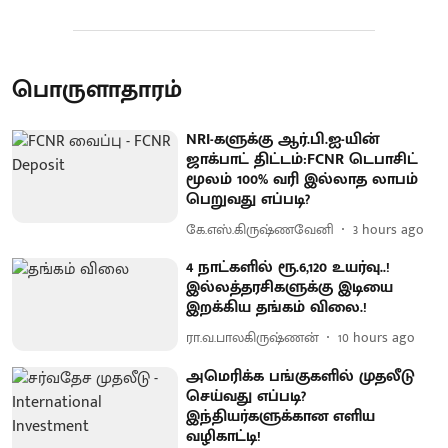
பொருளாதாரம்
NRI-களுக்கு ஆர்.பி.ஐ-யின்
ஜாக்பாட் திட்டம்:FCNR டெபாசிட்
மூலம் 100% வரி இல்லாத லாபம்
பெறுவது எப்படி?
கே.எஸ்.கிருஷ்ணவேனி
3 hours ago
4 நாட்களில் ரூ.6,120 உயர்வு..!
இல்லத்தரசிகளுக்கு இடியை
இறக்கிய தங்கம் விலை.!
ரா.வ.பாலகிருஷ்ணன்
10 hours ago
அமெரிக்க பங்குகளில் முதலீடு
செய்வது எப்படி?
இந்தியர்களுக்கான எளிய
வழிகாட்டி!