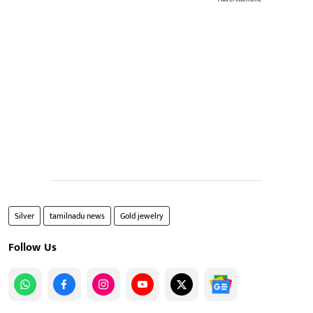
Silver
tamilnadu news
Gold jewelry
Follow Us