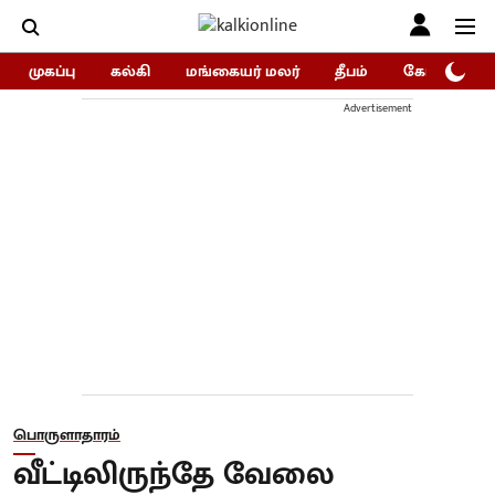
முகப்பு
கல்கி
மங்கையர் மலர்
தீபம்
கோகுலம்/Go
Advertisement
பொருளாதாரம்
வீட்டிலிருந்தே வேலை