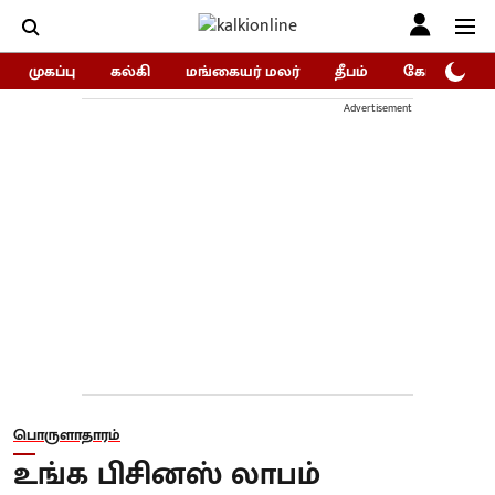
முகப்பு
கல்கி
மங்கையர் மலர்
தீபம்
கோகுலம்/Go
Advertisement
பொருளாதாரம்
உங்க பிசினஸ் லாபம்