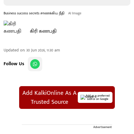
Business success secrets சாணக்கிய நீதி
AI Image
கிரி கணபதி
Updated on
:
30 Jun 2026, 11:30 am
Follow Us
Add KalkiOnline As A
Add as a preferred
source on Google
Trusted Source
Advertisement