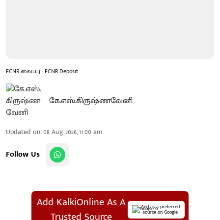
FCNR வைப்பு - FCNR Deposit
கே.எஸ்.கிருஷ்ணவேனி
Updated on
:
08 Aug 2026, 11:00 am
Follow Us
Add KalkiOnline As A
Add as a preferred
source on Google
Trusted Source