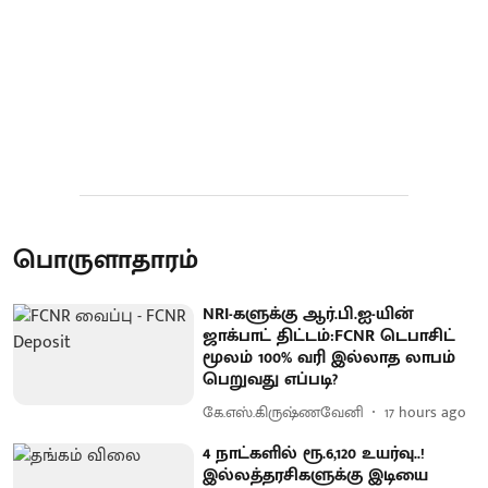
பொருளாதாரம்
NRI-களுக்கு ஆர்.பி.ஐ-யின்
ஜாக்பாட் திட்டம்:FCNR டெபாசிட்
மூலம் 100% வரி இல்லாத லாபம்
பெறுவது எப்படி?
கே.எஸ்.கிருஷ்ணவேனி
17 hours ago
4 நாட்களில் ரூ.6,120 உயர்வு..!
இல்லத்தரசிகளுக்கு இடியை