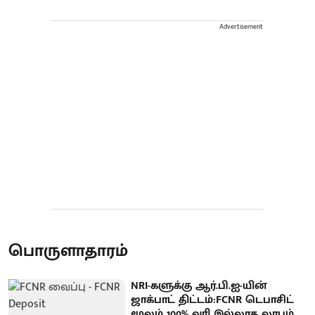
Advertisement
பொருளாதாரம்
NRI-களுக்கு ஆர்.பி.ஐ-யின்
ஜாக்பாட் திட்டம்:FCNR டெபாசிட்
மூலம் 100% வரி இல்லாத லாபம்