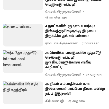
பெறுவது எப்படி?
கே.எஸ்.கிருஷ்ணவேனி
45 minutes ago
4 நாட்களில் ரூ.6,120 உயர்வு..!
இல்லத்தரசிகளுக்கு இடியை
இறக்கிய தங்கம் விலை.!
ரா.வ.பாலகிருஷ்ணன்
7 hours ago
அமெரிக்க பங்குகளில் முதலீடு
செய்வது எப்படி?
இந்தியர்களுக்கான எளிய
வழிகாட்டி!
கே.எஸ்.கிருஷ்ணவேனி
07 Aug 2026
அதிகம் சம்பாதிச்சும் காசு
இல்லையா? அப்போ நீங்க பண்ற
தப்பு இதுதான்!
கிரி கணபதி
07 Aug 2026