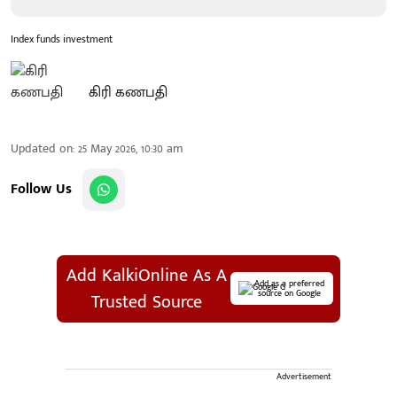
Index funds investment
கிரி கணபதி
Updated on
:
25 May 2026, 10:30 am
Follow Us
Add KalkiOnline As A
Add as a preferred
source on Google
Trusted Source
Advertisement