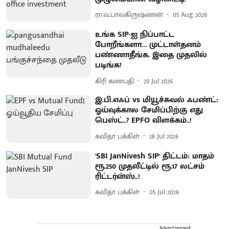
ரா.வ.பாலகிருஷ்ணன்
05 Aug 2026
உங்க SIP-ஐ நிப்பாட்ட
போறீங்களா… முட்டாள்தனம்
பண்ணாதீங்க. இதை முதலில்
படிங்க!
கிரி கணபதி
29 Jul 2026
இ.பி.எஃப் vs மியூச்சுவல் ஃபண்ட்:
ஓய்வுக்கால சேமிப்பிற்கு எது
பெஸ்ட்..? EPFO விளக்கம்..!
கவிதா பக்கிள்
28 Jul 2026
'SBI JanNivesh SIP' திட்டம்: மாதம்
ரூ.250 முதலீட்டில் ரூ.17 லட்சம்
ரிட்டர்ன்ஸ்..!
கவிதா பக்கிள்
05 Jul 2026
Advertisement