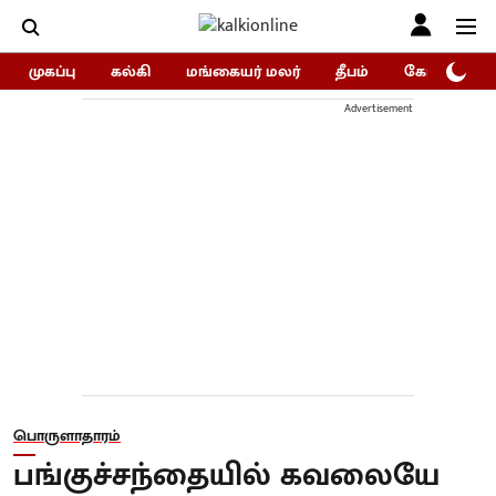
முகப்பு
கல்கி
மங்கையர் மலர்
தீபம்
கோகுலம்/Go
Advertisement
பொருளாதாரம்
பங்குச்சந்தையில் கவலையே