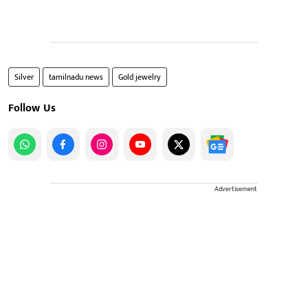
Silver
tamilnadu news
Gold jewelry
Follow Us
Advertisement