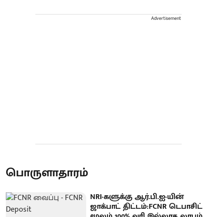
Advertisement
பொருளாதாரம்
NRI-களுக்கு ஆர்.பி.ஐ-யின்
ஜாக்பாட் திட்டம்:FCNR டெபாசிட்
மூலம் 100% வரி இல்லாத லாபம்