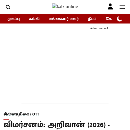
முகப்பு
கல்கி
மங்கையர் மலர்
தீபம்
கோகுலம்/Go
Advertisement
சின்னத்திரை / OTT
விமர்சனம்: அறிவான் (2026) -