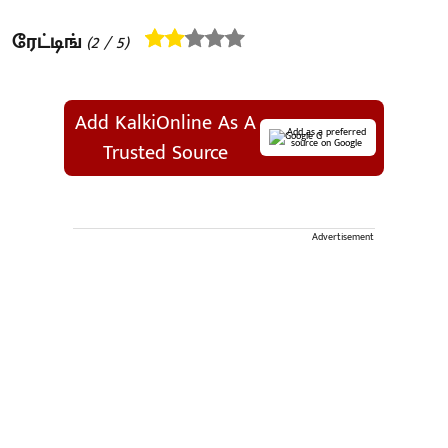
ரேட்டிங்
(
2
/ 5)
Add KalkiOnline As A
Add as a preferred
source on Google
Trusted Source
Advertisement