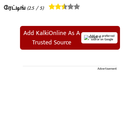
ரேட்டிங்
(
2.5
/ 5)
Add KalkiOnline As A
Add as a preferred
source on Google
Trusted Source
Advertisement