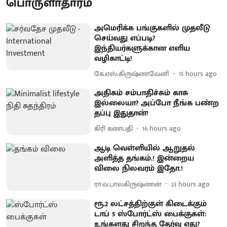
பொருளாதாரம்
அமெரிக்க பங்குகளில் முதலீடு
செய்வது எப்படி?
இந்தியர்களுக்கான எளிய
வழிகாட்டி!
கே.எஸ்.கிருஷ்ணவேனி
15 hours ago
அதிகம் சம்பாதிச்சும் காசு
இல்லையா? அப்போ நீங்க பண்ற
தப்பு இதுதான்!
கிரி கணபதி
16 hours ago
ஆடி வெள்ளியில் ஆறுதல்
அளித்த தங்கம்.! இன்றைய
விலை நிலவரம் இதோ.!
ரா.வ.பாலகிருஷ்ணன்
23 hours ago
ரூ.2 லட்சத்திற்குள் கிடைக்கும்
டாப் 5 ஸ்போர்ட்ஸ் பைக்குகள்:
உங்களது சிறந்த தேர்வு எது?