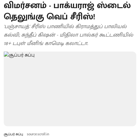
விமர்சனம் - பாக்யராஜ் ஸ்டைல்
தெலுங்கு வெப் சீரிஸ்!
'பஞ்சாயத்' சீரிஸ் பாணியில் கிராமத்துப் பாலியல்
கல்வி; சுந்தீப் கிஷன் - மிதிலா பால்கர் கூட்டணியில்
18+ டபுள் மீனிங் காமெடி கலாட்டா.
சூப்பர் சுப்பு
source:scroll.in