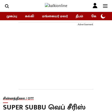
முகப்பு
கல்கி
மங்கையர் மலர்
தீபம்
கோகுலம்/Go
Advertisement
சின்னத்திரை / OTT
SUPER SUBBU வெப் சீரிஸ்