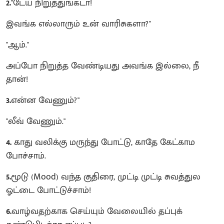
2.
"டேய் நிறுத்துங்கடா!
இவங்க எல்லாரும் உன் வாரிசுகளா?"
"ஆம்."
அப்போ நிறுத்த வேண்டியது அவங்க இல்லை, நீ
தான்!
3.
என்ன வேணும்?"
"லீவ் வேணும்."
4.
காது வலிக்கு மருந்து போட்டு, காதே கேட்காம
போச்சாம்.
5.
மூடு (Mood) வந்த குதிரை, முட்டி முட்டி சுவத்துல
ஓட்டை போட்டுச்சாம்!
6.
வாழ்வதற்காக செய்யும் வேலையில் தப்புக்