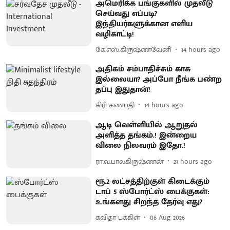
அமெரிக்க பங்குகளில் முதலீடு
செய்வது எப்படி?
இந்தியர்களுக்கான எளிய
வழிகாட்டி!
கே.எஸ்.கிருஷ்ணவேனி
14 hours ago
அதிகம் சம்பாதிச்சும் காசு
இல்லையா? அப்போ நீங்க பண்ற
தப்பு இதுதான்!
கிரி கணபதி
14 hours ago
ஆடி வெள்ளியில் ஆறுதல்
அளித்த தங்கம்.! இன்றைய
விலை நிலவரம் இதோ.!
ரா.வ.பாலகிருஷ்ணன்
21 hours ago
ரூ.2 லட்சத்திற்குள் கிடைக்கும்
டாப் 5 ஸ்போர்ட்ஸ் பைக்குகள்:
உங்களது சிறந்த தேர்வு எது?
கவிதா பக்கிள்
06 Aug 2026