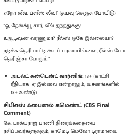
கண்டுபிடிச்சா எப்படி?
7.
நோ லீவ். ப்ளீஸ் லீவ்!" (தயவு செஞ்சு போயிடு)
"ஓ, தேங்க்யூ சார், லீவ் தந்ததுக்கு!
8.
ஆடிஷன் வரணுமா? ரீல்ஸ் ஓகே இல்லையா?
நடிக்க தெரியாட்டி கூடப் பரவாயில்லை, ரீல்ஸ் போட
தெரிஞ்சா போதும்."
அடல்ட் கன்டென்ட் வார்னிங்:
18+ (காட்சி
ரீதியாக ஏ இல்லை என்றாலும், வசனங்களில்
18+ உண்டு)
சிபிஎஸ் ஃபைனல் கமெண்ட் (CBS Final
Comment)
கே. பாக்யராஜ் பாணி திரைக்கதையை
ரசிப்பவர்களுக்கும், காமெடி மெலோ டிராமாவை