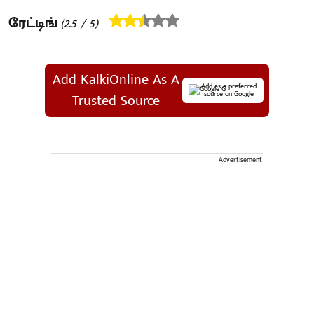
ரேட்டிங்
(
2.5
/ 5)
Add KalkiOnline As A
Add as a preferred
source on Google
Trusted Source
Advertisement