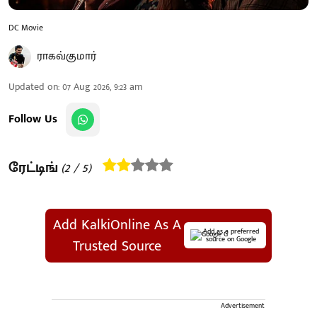
DC Movie
ராகவ்குமார்
Updated on
:
07 Aug 2026, 9:23 am
Follow Us
ரேட்டிங்
(
2
/ 5)
Add KalkiOnline As A
Add as a preferred
source on Google
Trusted Source
Advertisement