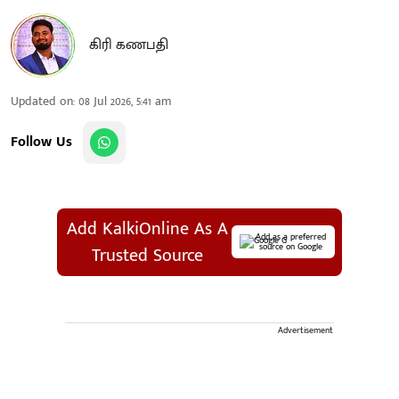
கிரி கணபதி
Updated on
:
08 Jul 2026, 5:41 am
Follow Us
Add KalkiOnline As A
Add as a preferred
source on Google
Trusted Source
Advertisement