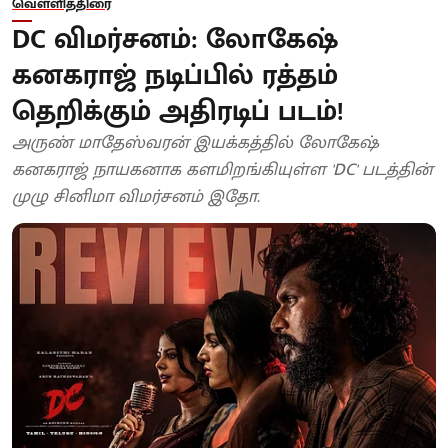
வெள்ளித்திரை
DC விமர்சனம்: லோகேஷ்
கனகராஜ் நடிப்பில் ரத்தம்
தெறிக்கும் அதிரடிப் படம்!
அருண் மாதேஸ்வரன் இயக்கத்தில் லோகேஷ்
கனகராஜ் நாயகனாக களமிறங்கியுள்ள 'DC' படத்தின்
முழு சினிமா விமர்சனம் இதோ.