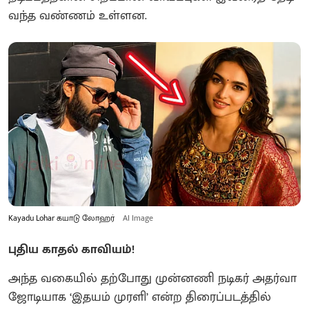
வந்த வண்ணம் உள்ளன.
Kayadu Lohar கயாடு லோஹர்
AI Image
புதிய காதல் காவியம்!
அந்த வகையில் தற்போது முன்னணி நடிகர் அதர்வா
ஜோடியாக ‘இதயம் முரளி’ என்ற திரைப்படத்தில்