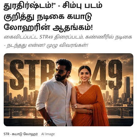
துரதிர்ஷ்டம்!" - சிம்பு படம்
குறித்து நடிகை கயாடு
லோஹரின் ஆதங்கம்!
கைவிடப்பட்ட STR49 திரைப்படம், கண்ணீரில் நடிகை
- நடந்தது என்ன? முழு விவரங்கள்!
STR - கயாடு லோஹர்
AI Image