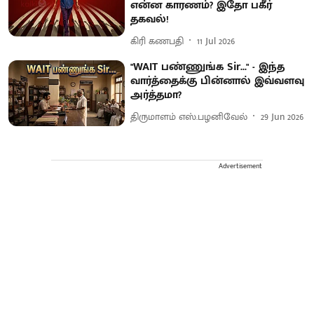
என்ன காரணம்? இதோ பகீர்
தகவல்!
கிரி கணபதி
11 Jul 2026
"WAIT பண்ணுங்க Sir..." - இந்த
வார்த்தைக்கு பின்னால் இவ்வளவு
அர்த்தமா?
திருமாளம் எஸ்.பழனிவேல்
29 Jun 2026
Advertisement