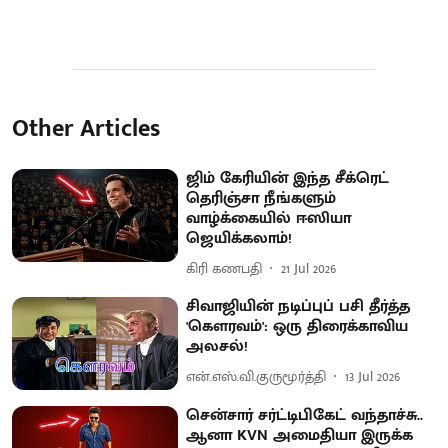
Other Articles
ஜிம் கேரியின் இந்த சீக்ரெட்
தெரிஞ்சா நீங்களும்
வாழ்க்கையில் ஈஸியா
ஜெயிக்கலாம்!
கிரி கணபதி
21 Jul 2026
சிவாஜியின் நடிப்புப் பசி தீர்த்த
'கௌரவம்': ஒரு திரைக்காவிய
அலசல்!
என்.எஸ்.வி.குருமூர்த்தி
13 Jul 2026
சென்சார் சர்ட்டிபிகேட் வந்தாச்சு..
ஆனா KVN அமைதியா இருக்க