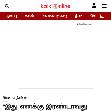
முகப்பு
கல்கி
மங்கையர் மலர்
தீபம்
கோகுலம்/Go
Advertisement
வெள்ளித்திரை
"இது எனக்கு இரண்டாவது