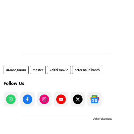
#Managaram
master
kaithi movie
actor Rajinikanth
Follow Us
Advertisement