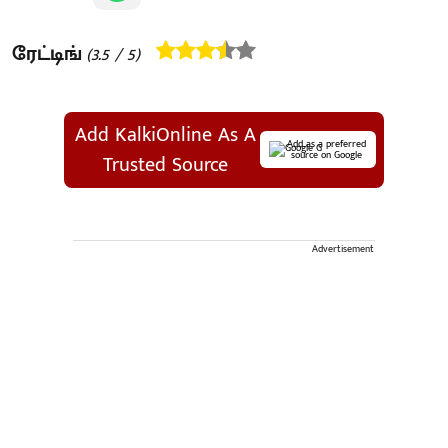
ரேட்டிங்
(
3.5
/ 5)
Add KalkiOnline As A
Add as a preferred
source on Google
Trusted Source
Advertisement