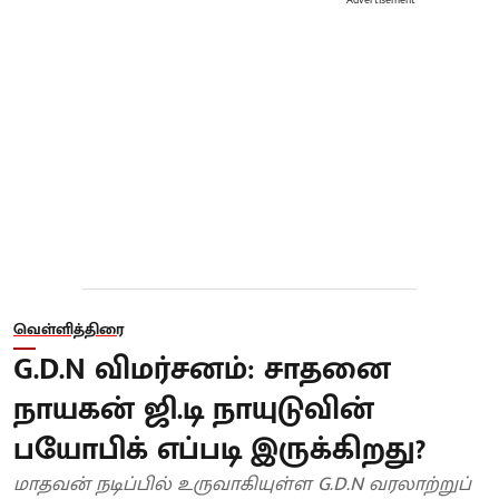
Advertisement
வெள்ளித்திரை
G.D.N விமர்சனம்: சாதனை
நாயகன் ஜி.டி நாயுடுவின்
பயோபிக் எப்படி இருக்கிறது?
மாதவன் நடிப்பில் உருவாகியுள்ள G.D.N வரலாற்றுப்