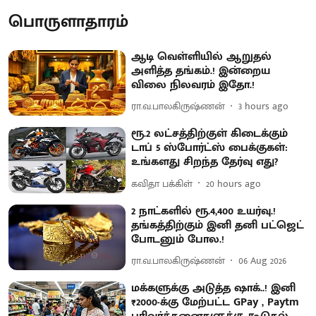
பொருளாதாரம்
ஆடி வெள்ளியில் ஆறுதல்
அளித்த தங்கம்.! இன்றைய
விலை நிலவரம் இதோ.!
ரா.வ.பாலகிருஷ்ணன்
3 hours ago
ரூ.2 லட்சத்திற்குள் கிடைக்கும்
டாப் 5 ஸ்போர்ட்ஸ் பைக்குகள்:
உங்களது சிறந்த தேர்வு எது?
கவிதா பக்கிள்
20 hours ago
2 நாட்களில் ரூ.4,400 உயர்வு.!
தங்கத்திற்கும் இனி தனி பட்ஜெட்
போடனும் போல.!
ரா.வ.பாலகிருஷ்ணன்
06 Aug 2026
மக்களுக்கு அடுத்த ஷாக்..! இனி
₹2000-க்கு மேற்பட்ட GPay , Paytm