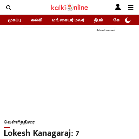
முகப்பு
கல்கி
மங்கையர் மலர்
தீபம்
கோகுலம்/Go
Advertisement
வெள்ளித்திரை
Lokesh Kanagaraj: 7