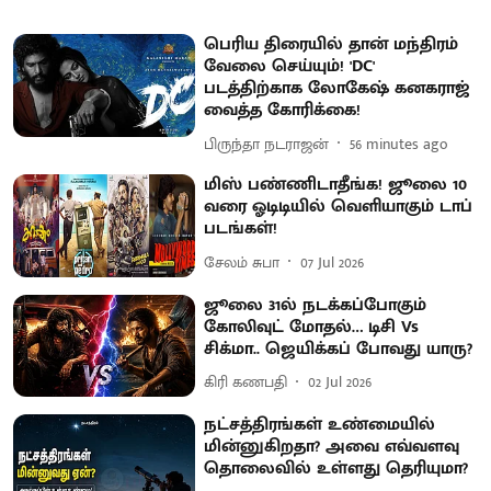
பெரிய திரையில் தான் மந்திரம்
வேலை செய்யும்! 'DC'
படத்திற்காக லோகேஷ் கனகராஜ்
வைத்த கோரிக்கை!
பிருந்தா நடராஜன்
56 minutes ago
மிஸ் பண்ணிடாதீங்க! ஜூலை 10
வரை ஓடிடியில் வெளியாகும் டாப்
படங்கள்!
சேலம் சுபா
07 Jul 2026
ஜூலை 31ல் நடக்கப்போகும்
கோலிவுட் மோதல்… டிசி Vs
சிக்மா.. ஜெயிக்கப் போவது யாரு?
கிரி கணபதி
02 Jul 2026
நட்சத்திரங்கள் உண்மையில்
மின்னுகிறதா? அவை எவ்வளவு
தொலைவில் உள்ளது தெரியுமா?