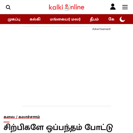
முகப்பு
கல்கி
மங்கையர் மலர்
தீபம்
கோகுலம்/Go
Advertisement
கலை / கலாச்சாரம்
சிற்பிகளே ஒப்பந்தம் போட்டு