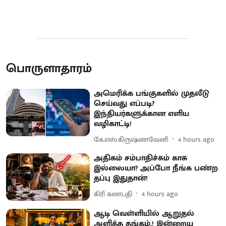
பொருளாதாரம்
அமெரிக்க பங்குகளில் முதலீடு
செய்வது எப்படி?
இந்தியர்களுக்கான எளிய
வழிகாட்டி!
கே.எஸ்.கிருஷ்ணவேனி
4 hours ago
அதிகம் சம்பாதிச்சும் காசு
இல்லையா? அப்போ நீங்க பண்ற
தப்பு இதுதான்!
கிரி கணபதி
4 hours ago
ஆடி வெள்ளியில் ஆறுதல்
அளித்த தங்கம்.! இன்றைய