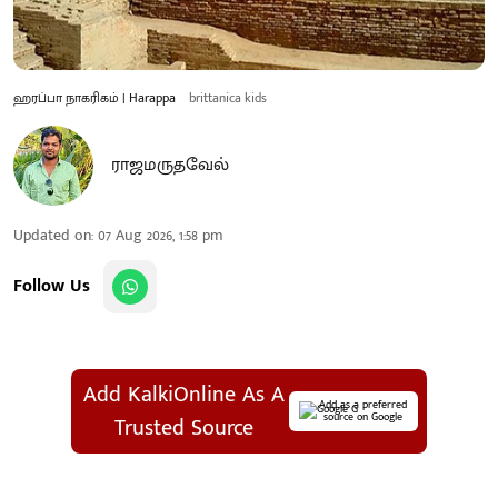
ஹரப்பா நாகரிகம் | Harappa
brittanica kids
ராஜமருதவேல்
Updated on
:
07 Aug 2026, 1:58 pm
Follow Us
Add KalkiOnline As A
Add as a preferred
source on Google
Trusted Source