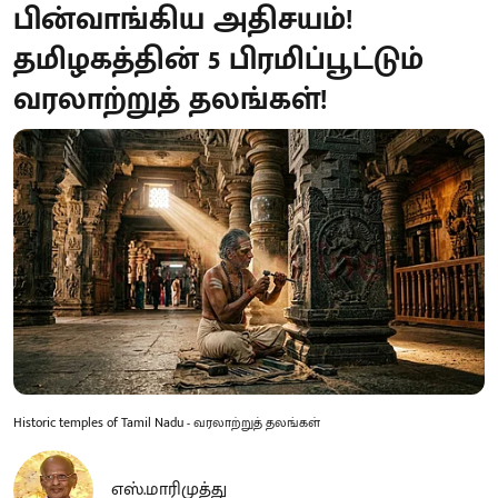
பின்வாங்கிய அதிசயம்!
தமிழகத்தின் 5 பிரமிப்பூட்டும்
வரலாற்றுத் தலங்கள்!
Historic temples of Tamil Nadu - வரலாற்றுத் தலங்கள்
எஸ்.மாரிமுத்து