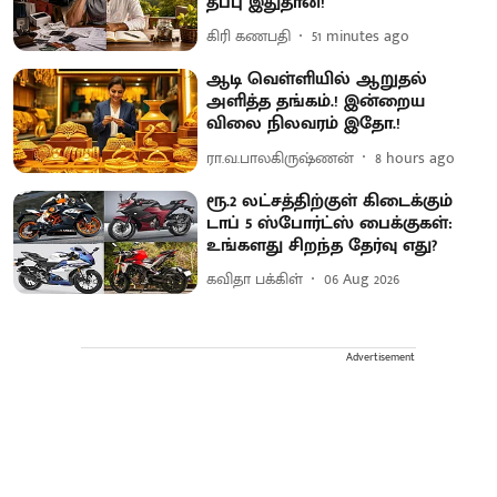
தப்பு இதுதான்!
கிரி கணபதி
51 minutes ago
ஆடி வெள்ளியில் ஆறுதல்
அளித்த தங்கம்.! இன்றைய
விலை நிலவரம் இதோ.!
ரா.வ.பாலகிருஷ்ணன்
8 hours ago
ரூ.2 லட்சத்திற்குள் கிடைக்கும்
டாப் 5 ஸ்போர்ட்ஸ் பைக்குகள்:
உங்களது சிறந்த தேர்வு எது?
கவிதா பக்கிள்
06 Aug 2026
Advertisement