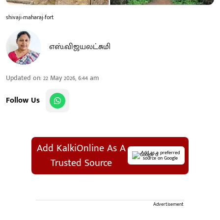
shivaji-maharaj-fort
எஸ்.விஜயலட்சுமி
Updated on
:
22 May 2026, 6:44 am
Follow Us
Add KalkiOnline As A
Add as a preferred
source on Google
Trusted Source
Advertisement