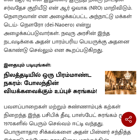
சர்வதேச குறியீடு என் ஆர் ஓவாக (NRO) மாறிவிடும்.
நௌருவான் என அழைக்கப்பட்ட அந்நாட்டு மக்கள்
டெய்- நௌரோ (dei-Naoero) என்று
அழைக்கப்படுவார்கள். நவுரு அரசின் இந்த
நடவடிக்கை அதன் பாரம்பரிய பெயருக்கு அதனை
கொண்டு செல்லும் என கூறப்படுகிறது.
இதையும் படியுங்கள்:
நிலத்தடியில் ஒரு பிரம்மாண்ட
நகரம்: போலந்தின்
வியக்கவைக்கும் உப்புச் சுரங்கம்!
பவளப்பாறைகள் மற்றும் சுண்ணாம்புக் கற்கள்
நிறைந்த இந்த பசிபிக் தீவு, பாஸ்பேட் சுரங்கம் மூலம்
1970களில் பெரும் செல்வம் ஈட்டி வந்தது.
பொருளாதார சிக்கல்களை அதன் பின்னர் சந்தித்த