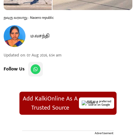
நவுரு வரலாறு - Naoero republic
ம.வசந்தி
Updated on
:
07 Aug 2026, 6:54 am
Follow Us
Add KalkiOnline As A
Add as a preferred
source on Google
Trusted Source
Advertisement