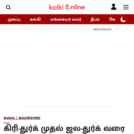
முகப்பு
கல்கி
மங்கையர் மலர்
தீபம்
கோகுலம்/Go
Advertisement
கலை / கலாச்சாரம்
கிரி-துர்க் முதல் ஜல-துர்க் வரை