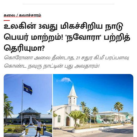
கலை / கலாச்சாரம்
உலகின் 3வது மிகச்சிறிய நாடு
பெயர் மாற்றம்! 'நவோரா' பற்றித்
தெரியுமா?
கொரோனா அலை தீண்டாத, 21 சதுர கி.மீ பரப்பளவு
கொண்ட நவுரு நாட்டின் புது அவதாரம்!