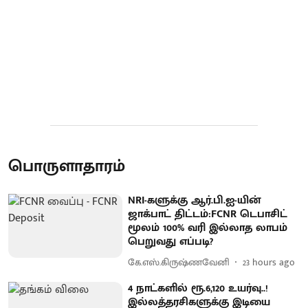
பொருளாதாரம்
NRI-களுக்கு ஆர்.பி.ஐ-யின்
ஜாக்பாட் திட்டம்:FCNR டெபாசிட்
மூலம் 100% வரி இல்லாத லாபம்
பெறுவது எப்படி?
கே.எஸ்.கிருஷ்ணவேனி
23 hours ago
4 நாட்களில் ரூ.6,120 உயர்வு..!
இல்லத்தரசிகளுக்கு இடியை