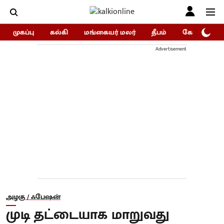
முகப்பு
கல்கி
மங்கையர் மலர்
தீபம்
கோகுலம்/Go
Advertisement
அழகு / ஃபேஷன்
முடி தட்டையாக மாறுவது