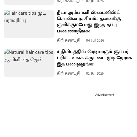
கிரி கணபதி
07 Jul 2026
நீடா அம்பானி ஸ்டைலிஸ்ட்
சொன்ன ரகசியம்.. தலைக்கு
குளிக்கும்போது இந்த தப்பு
பண்ணாதீங்க!
கிரி கணபதி
04 Jul 2026
4 நிமிடத்தில் ரெடியாகும் சூப்பர்
ட்ரிக்... உங்க சுருட்டை முடி நேராக
இத பண்ணுங்க!
கிரி கணபதி
02 Jul 2026
Advertisement