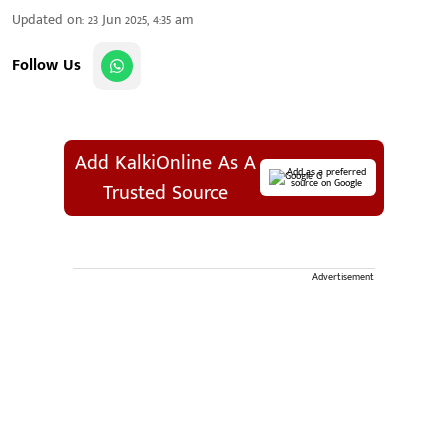
Updated on
:
23 Jun 2025, 4:35 am
Follow Us
Add KalkiOnline As A
Add as a preferred
source on Google
Trusted Source
Advertisement