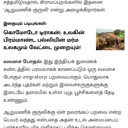
சத்தமிடுவதால், கிராமப்புறங்களில் இதனை
‘ஆறுமணிக் குருவி’ என்று அழைக்கிறார்கள்.
இதையும் படியுங்கள்:
கொமோடோ டிராகன்: உலகின்
பிரம்மாண்ட பல்லியின் மர்ம
உலகமும் வேட்டை முறையும்!
வலசை போதல்:
இது இந்தியக் துணைக்
கண்டத்தில் பரவலாகக் காணப்படும் ஒரு வலசை
போகும் (migratory) பறவையாகும். பொதுவாக
அடர்ந்த புதர்கள் மற்றும் இலைச்சருகுகளுக்கு
இடையே தரையில் உள்ள புழு, பூச்சிகளைத் தேடி
உண்ணும்.
ஆறுமணிக் குருவிக்கு ஏன் நவரங்கப் பறவை என்ற
பெயர் வந்தது என்பதை அதன் உடல் அமைப்பைப்
பார்த்தாலே மிக எளிதாகப் புரிந்து கொள்ளலாம்.