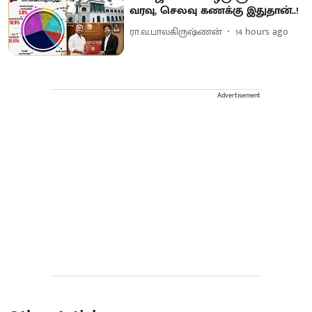
வரவு, செலவு கணக்கு இதுதான்..!
ரா.வ.பாலகிருஷ்ணன்
14 hours ago
Advertisement