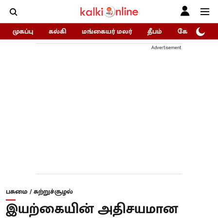
முகப்பு
கல்கி
மங்கையர் மலர்
தீபம்
கோகுலம்/Go
Advertisement
பசுமை / சுற்றுச்சூழல்
இயற்கையின் அதிசயமான