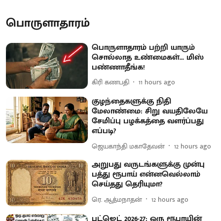
பொருளாதாரம்
பொருளாதாரம் பற்றி யாரும்
சொல்லாத உண்மைகள்... மிஸ்
பண்ணாதீங்க!
கிரி கணபதி
11 hours ago
குழந்தைகளுக்கு நிதி
மேலாண்மை: சிறு வயதிலேயே
சேமிப்பு பழக்கத்தை வளர்ப்பது
எப்படி?
ஜெயகாந்தி மகாதேவன்
12 hours ago
அறுபது வருடங்களுக்கு முன்பு
பத்து ரூபாய் என்னவெல்லாம்
செய்தது தெரியுமா?
ரெ. ஆத்மநாதன்
12 hours ago
பட்ஜெட் 2026-27: ஒரு ரூபாயின்