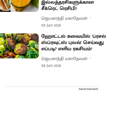
இல்லத்தரசிகளுக்கான
சீக்ரெட் ரெசிபி!
ஜெயகாந்தி மகாதேவன்
09 Jun 2026
ஹோட்டல் சுவையில் 'ப்ரசல்
ஸ்ப்ரவுட்ஸ் புலவ்' செய்வது
எப்படி? எளிய ரகசியம்!
ஜெயகாந்தி மகாதேவன்
08 Jun 2026
Advertisement