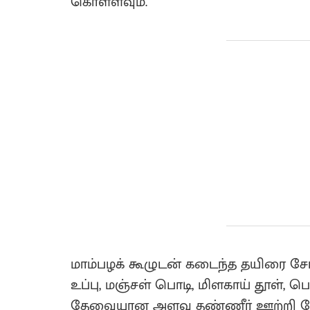
கொள்ளவும்.
மாம்பழக் கூழுடன் கடைந்த தயிரை சேர
உப்பு, மஞ்சள் பொடி, மிளகாய் தூள், பெ
தேவையான அளவு தண்ணீர் ஊற்றி தோசை