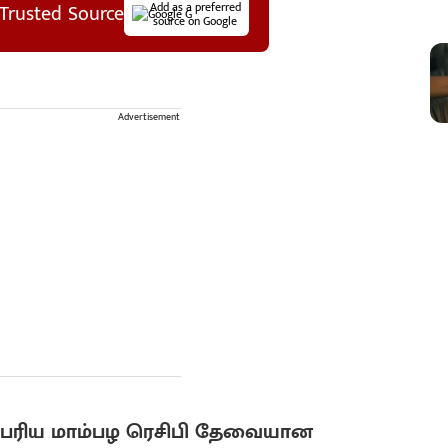
Trusted Source
Add as a preferred
source on Google
Advertisement
ரிய மாம்பழ ரெசிபி
தேவையான