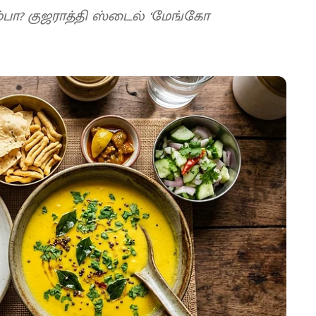
ம்பா? குஜராத்தி ஸ்டைல் ‘மேங்கோ