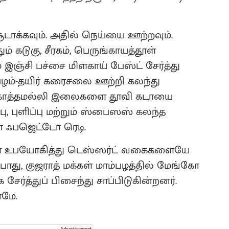
ூடாக்கவும். அதில் நெய்யை ஊற்றவும்.
் கடுகு, சீரகம், பெருங்காயத்தூள்
் இஞ்சி பச்சை மிளகாய் பேஸ்ட் சேர்த்து
பழம்-தயிர் கரைசலை ஊற்றி கலந்து
் கொத்தமல்லி இலைகளை தூவி கடாயை
்பு, புளிப்பு மற்றும் ஸ்பைஸஸ் கலந்த
ோ ஃபஜெட்டோ ரெடி.
களை உபயோகித்து டெஸ்ஸர்ட் வகைகளையே
ோது, குஜராத் மக்கள் மாம்பழத்தில் மேங்கோ
ேர்த்துப் பிசைந்து சாப்பிடுகின்றனர்.
ாமே.