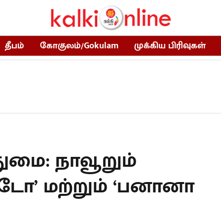
தீபம்
கோகுலம்/Gokulam
முக்கிய பிரிவுகள்
துமை: நாவூறும்
டோ’ மற்றும் ‘பனானா