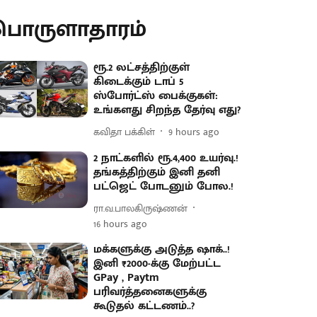
பொருளாதாரம்
ரூ.2 லட்சத்திற்குள்
கிடைக்கும் டாப் 5
ஸ்போர்ட்ஸ் பைக்குகள்:
உங்களது சிறந்த தேர்வு எது?
கவிதா பக்கிள்
9 hours ago
2 நாட்களில் ரூ.4,400 உயர்வு.!
தங்கத்திற்கும் இனி தனி
பட்ஜெட் போடனும் போல.!
ரா.வ.பாலகிருஷ்ணன்
16 hours ago
மக்களுக்கு அடுத்த ஷாக்..!
இனி ₹2000-க்கு மேற்பட்ட
GPay , Paytm
பரிவர்த்தனைகளுக்கு
கூடுதல் கட்டணம்..?