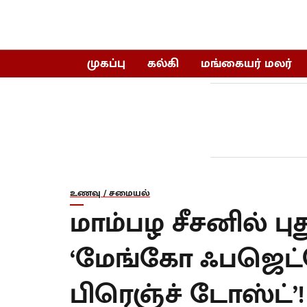
முகப்பு
கல்கி
மங்கையர் மலர்
உணவு / சமையல்
மாம்பழ சீசனில் பு
‘மேங்கோ ஃபஜெட்
பிரெஞ்ச் டோஸ்ட்’!