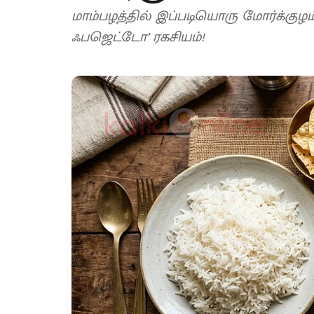
மாம்பழத்தில் இப்படியொரு மோர்க்குழ
ஃபஜெட்டோ’ ரகசியம்!