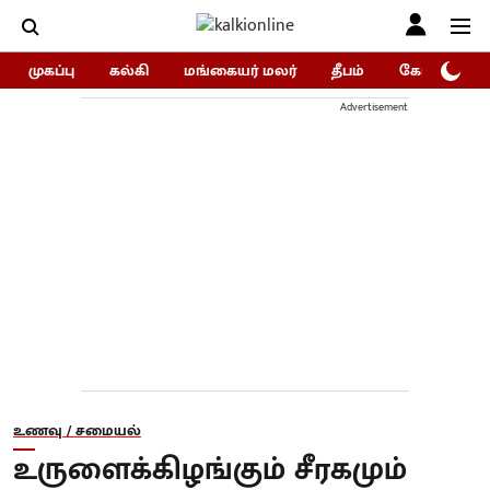
முகப்பு
கல்கி
மங்கையர் மலர்
தீபம்
கோகுலம்/Go
Advertisement
உணவு / சமையல்
உருளைக்கிழங்கும் சீரகமும்