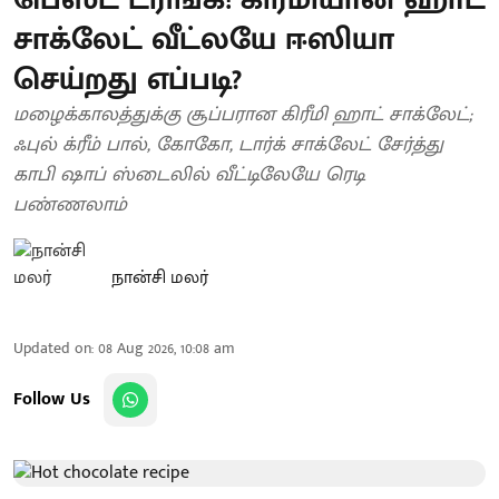
சாக்லேட் வீட்லயே ஈஸியா
செய்றது எப்படி?
மழைக்காலத்துக்கு சூப்பரான கிரீமி ஹாட் சாக்லேட்;
ஃபுல் க்ரீம் பால், கோகோ, டார்க் சாக்லேட் சேர்த்து
காபி ஷாப் ஸ்டைலில் வீட்டிலேயே ரெடி
பண்ணலாம்
நான்சி மலர்
Updated on
:
08 Aug 2026, 10:08 am
Follow Us