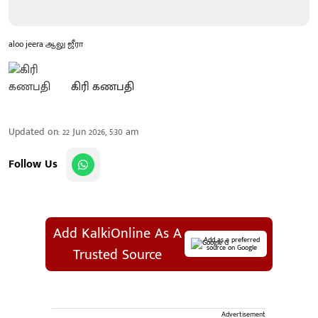
aloo jeera ஆலு ஜீரா
கிரி கணபதி
Updated on
:
22 Jun 2026, 5:30 am
Follow Us
Add KalkiOnline As A
Add as a preferred
source on Google
Trusted Source
Advertisement