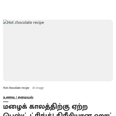
Hot chocolate recipe
AI image
உணவு / சமையல்
மழைக் காலத்திற்கு ஏற்ற
பெஸ்ட் ட்ரிங்க்! கிரீமியான ஹாட்