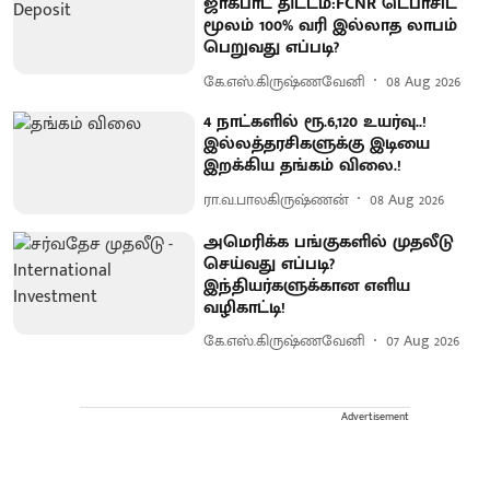
ஜாக்பாட் திட்டம்:FCNR டெபாசிட்
மூலம் 100% வரி இல்லாத லாபம்
பெறுவது எப்படி?
கே.எஸ்.கிருஷ்ணவேனி
08 Aug 2026
4 நாட்களில் ரூ.6,120 உயர்வு..!
இல்லத்தரசிகளுக்கு இடியை
இறக்கிய தங்கம் விலை.!
ரா.வ.பாலகிருஷ்ணன்
08 Aug 2026
அமெரிக்க பங்குகளில் முதலீடு
செய்வது எப்படி?
இந்தியர்களுக்கான எளிய
வழிகாட்டி!
கே.எஸ்.கிருஷ்ணவேனி
07 Aug 2026
Advertisement