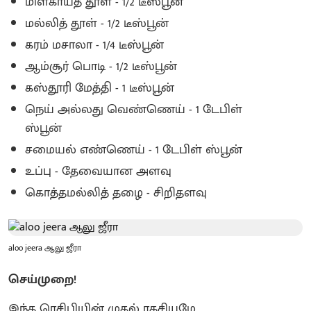
மிளகாய்த் தூள் - 1/2 டீஸ்பூன்
மல்லித் தூள் - 1/2 டீஸ்பூன்
கரம் மசாலா - 1/4 டீஸ்பூன்
ஆம்சூர் பொடி - 1/2 டீஸ்பூன்
கஸ்தூரி மேத்தி - 1 டீஸ்பூன்
நெய் அல்லது வெண்ணெய் - 1 டேபிள்
ஸ்பூன்
சமையல் எண்ணெய் - 1 டேபிள் ஸ்பூன்
உப்பு - தேவையான அளவு
கொத்தமல்லித் தழை - சிறிதளவு
aloo jeera ஆலு ஜீரா
செய்முறை!
இந்த ரெசிபியின் முதல் ரகசியமே