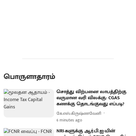
பொருளாதாரம்
சொத்து விற்பனை லாபத்திற்கு
வருமான வரி விலக்கு: CGAS
கணக்கு தொடங்குவது எப்படி?
கே.எஸ்.கிருஷ்ணவேனி
6 minutes ago
NRI-களுக்கு ஆர்.பி.ஐ-யின்