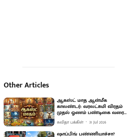
Other Articles
ஆகஸ்ட் மாத ஆன்மீக
காலண்டர்: வரலட்சுமி விரதம்
முதல் ஓணம் பண்டிகை வரை...
கவிதா பக்கிள்
31 Jul 2026
ஷாப்பிங் பண்ணியாச்சா?