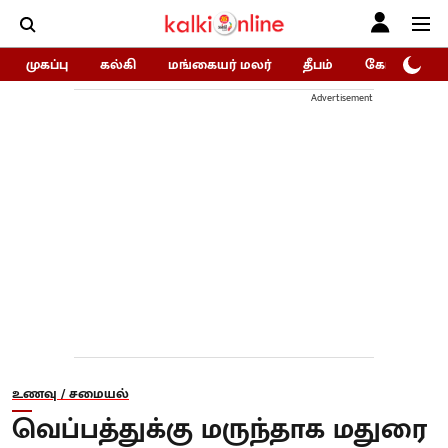
முகப்பு
கல்கி
மங்கையர் மலர்
தீபம்
கோகுலம்/Go
Advertisement
உணவு / சமையல்
வெப்பத்துக்கு மருந்தாக மதுரை