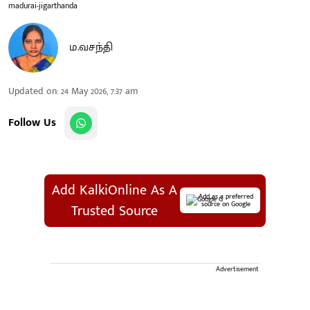
madurai-jigarthanda
ம.வசந்தி
Updated on
:
24 May 2026, 7:37 am
Follow Us
Add KalkiOnline As A
Add as a preferred
source on Google
Trusted Source
Advertisement