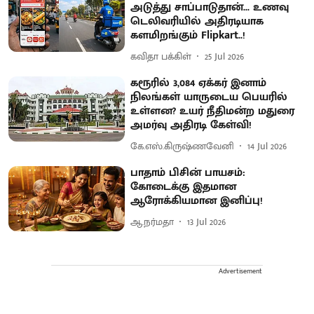
அடுத்து சாப்பாடுதான்... உணவு
டெலிவரியில் அதிரடியாக
களமிறங்கும் Flipkart..!
கவிதா பக்கிள்
25 Jul 2026
கரூரில் 3,084 ஏக்கர் இனாம்
நிலங்கள் யாருடைய பெயரில்
உள்ளன? உயர் நீதிமன்ற மதுரை
அமர்வு அதிரடி கேள்வி!
கே.எஸ்.கிருஷ்ணவேனி
14 Jul 2026
பாதாம் பிசின் பாயசம்:
கோடைக்கு இதமான
ஆரோக்கியமான இனிப்பு!
ஆ.நர்மதா
13 Jul 2026
Advertisement