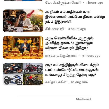
கே.எஸ்.கிருஷ்ணவேனி
7 hours ago
அதிகம் சம்பாதிச்சும் காசு
இல்லையா? அப்போ நீங்க பண்ற
தப்பு இதுதான்!
கிரி கணபதி
8 hours ago
ஆடி வெள்ளியில் ஆறுதல்
அளித்த தங்கம்.! இன்றைய
விலை நிலவரம் இதோ.!
ரா.வ.பாலகிருஷ்ணன்
15 hours ago
ரூ.2 லட்சத்திற்குள் கிடைக்கும்
டாப் 5 ஸ்போர்ட்ஸ் பைக்குகள்:
உங்களது சிறந்த தேர்வு எது?
கவிதா பக்கிள்
06 Aug 2026
Advertisement