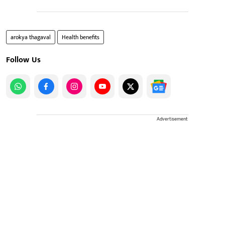
arokya thagaval
Health benefits
Follow Us
Advertisement