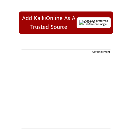
Add KalkiOnline As A
Add as a preferred
source on Google
Trusted Source
Advertisement