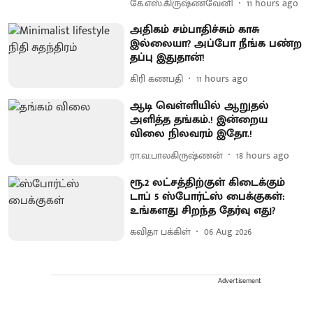
கே.எஸ்.கிருஷ்ணவேனி
11 hours ago
அதிகம் சம்பாதிச்சும் காசு
இல்லையா? அப்போ நீங்க பண்ற
தப்பு இதுதான்!
கிரி கணபதி
11 hours ago
ஆடி வெள்ளியில் ஆறுதல்
அளித்த தங்கம்.! இன்றைய
விலை நிலவரம் இதோ.!
ரா.வ.பாலகிருஷ்ணன்
18 hours ago
ரூ.2 லட்சத்திற்குள் கிடைக்கும்
டாப் 5 ஸ்போர்ட்ஸ் பைக்குகள்:
உங்களது சிறந்த தேர்வு எது?
கவிதா பக்கிள்
06 Aug 2026
Advertisement