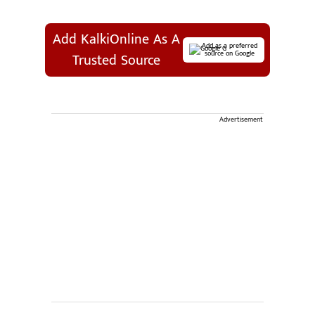
Add KalkiOnline As A
Add as a preferred
source on Google
Trusted Source
Advertisement