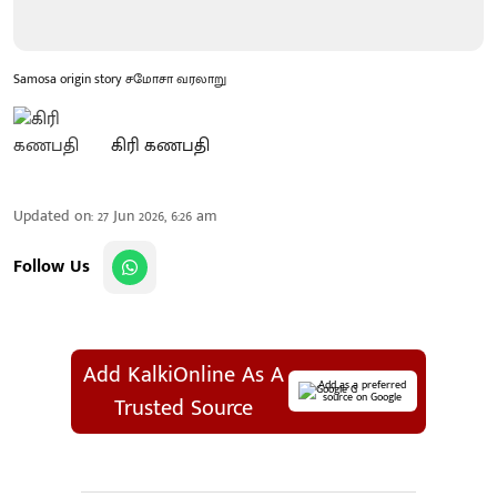
Samosa origin story சமோசா வரலாறு
கிரி கணபதி
Updated on
:
27 Jun 2026, 6:26 am
Follow Us
Add KalkiOnline As A
Add as a preferred
source on Google
Trusted Source