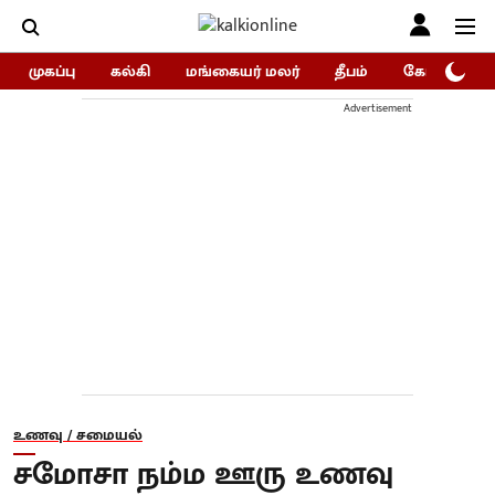
முகப்பு
கல்கி
மங்கையர் மலர்
தீபம்
கோகுலம்/Go
Advertisement
உணவு / சமையல்
சமோசா நம்ம ஊரு உணவு