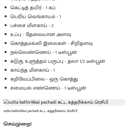
கெட்டித் தயிர் - 1 கப்
பெரிய வெங்காயம் - 1
பச்சை மிளகாய் - 2
உப்பு - தேவையான அளவு
கொத்தமல்லி இலைகள் - சிறிதளவு
நல்லெண்ணெய் - 1 டீஸ்பூன்
கடுகு, உளுத்தம் பருப்பு - தலா 1/2 டீஸ்பூன்
காய்ந்த மிளகாய் - 1
கறிவேப்பிலை - ஒரு கொத்து
சமையல் எண்ணெய் - 1 டீஸ்பூன்
sutta kathirikkai pachadi சுட்ட கத்தரிக்காய் ரெசிபி
செய்முறை!