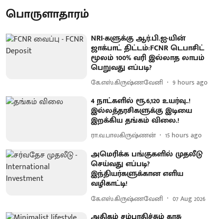
பொருளாதாரம்
NRI-களுக்கு ஆர்.பி.ஐ-யின்
ஜாக்பாட் திட்டம்:FCNR டெபாசிட்
மூலம் 100% வரி இல்லாத லாபம்
பெறுவது எப்படி?
கே.எஸ்.கிருஷ்ணவேனி
9 hours ago
4 நாட்களில் ரூ.6,120 உயர்வு..!
இல்லத்தரசிகளுக்கு இடியை
இறக்கிய தங்கம் விலை.!
ரா.வ.பாலகிருஷ்ணன்
15 hours ago
அமெரிக்க பங்குகளில் முதலீடு
செய்வது எப்படி?
இந்தியர்களுக்கான எளிய
வழிகாட்டி!
கே.எஸ்.கிருஷ்ணவேனி
07 Aug 2026
அதிகம் சம்பாதிச்சும் காசு