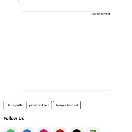
Advertisement
Thiruppathi
perumal kovil
Temple festival
Follow Us