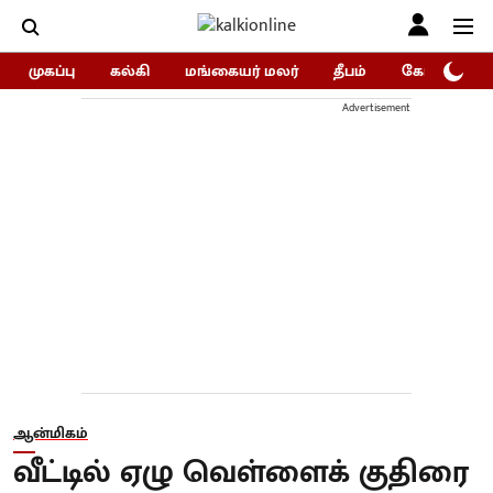
முகப்பு
கல்கி
மங்கையர் மலர்
தீபம்
கோகுலம்/Go
Advertisement
ஆன்மிகம்
வீட்டில் ஏழு வெள்ளைக் குதிரை