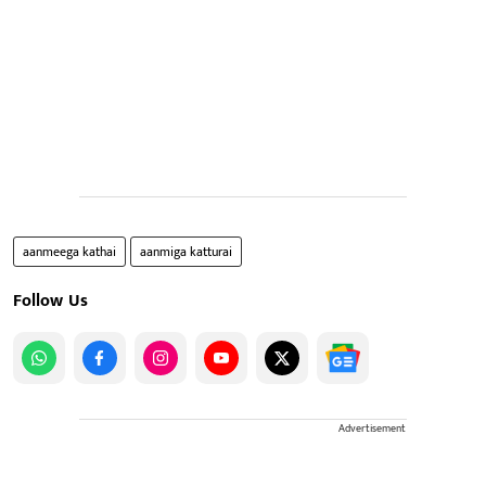
aanmeega kathai
aanmiga katturai
Follow Us
Advertisement