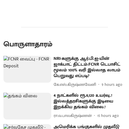
பொருளாதாரம்
NRI-களுக்கு ஆர்.பி.ஐ-யின்
ஜாக்பாட் திட்டம்:FCNR டெபாசிட்
மூலம் 100% வரி இல்லாத லாபம்
பெறுவது எப்படி?
கே.எஸ்.கிருஷ்ணவேனி
9 hours ago
4 நாட்களில் ரூ.6,120 உயர்வு..!
இல்லத்தரசிகளுக்கு இடியை
இறக்கிய தங்கம் விலை.!
ரா.வ.பாலகிருஷ்ணன்
15 hours ago
அமெரிக்க பங்குகளில் முதலீடு