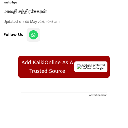
vastu-tips
மாலதி சந்திரசேகரன்
Updated on
:
08 May 2026, 10:45 am
Follow Us
Add KalkiOnline As A
Add as a preferred
source on Google
Trusted Source
Advertisement