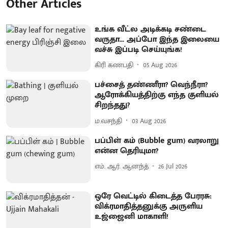
Other Articles
உங்க வீட்ல அடிக்கடி சண்டை
வருதா... அப்போ இந்த இலையை
வச்சு இப்படி செய்யுங்க!
கிரி கணபதி
05 Aug 2026
பச்சைத் தண்ணீரா? வெந்நீரா?
ஆரோக்கியத்திற்கு எந்த குளியல்
சிறந்தது?
ம.வசந்தி
03 Aug 2026
பப்பிள் கம் (Bubble gum) வரலாறு
என்ன தெரியுமா?
எம். ஆர். ஆனந்த்
26 Jul 2026
ஒரே வெட்டில் கிடைத்த பேரரசு:
விக்ரமாதித்தனுக்கு அருளிய
உஜ்ஜைனி மாகாளி!