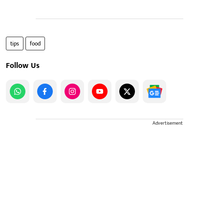
tips
food
Follow Us
Advertisement