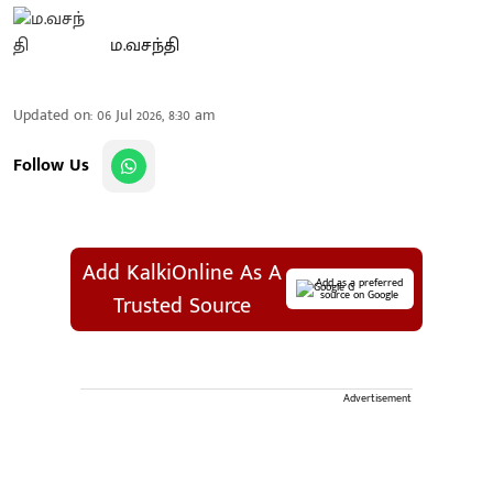
ம.வசந்தி
Updated on
:
06 Jul 2026, 8:30 am
Follow Us
Add KalkiOnline As A
Add as a preferred
source on Google
Trusted Source
Advertisement