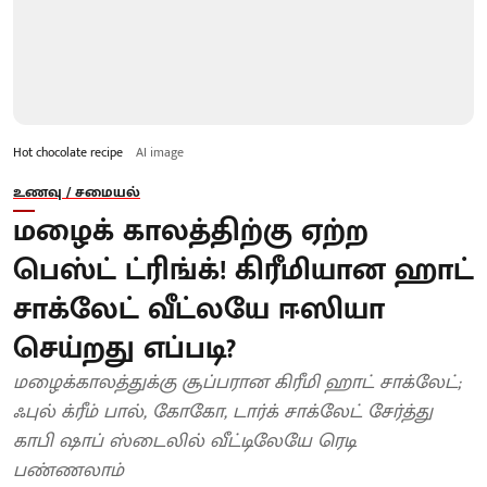
Hot chocolate recipe
AI image
உணவு / சமையல்
மழைக் காலத்திற்கு ஏற்ற
பெஸ்ட் ட்ரிங்க்! கிரீமியான ஹாட்
சாக்லேட் வீட்லயே ஈஸியா
செய்றது எப்படி?
மழைக்காலத்துக்கு சூப்பரான கிரீமி ஹாட் சாக்லேட்;
ஃபுல் க்ரீம் பால், கோகோ, டார்க் சாக்லேட் சேர்த்து
காபி ஷாப் ஸ்டைலில் வீட்டிலேயே ரெடி
பண்ணலாம்