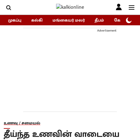
முகப்பு
கல்கி
மங்கையர் மலர்
தீபம்
கோகுலம்/Go
Advertisement
உணவு / சமையல்
தீய்ந்த உணவின் வாடையை