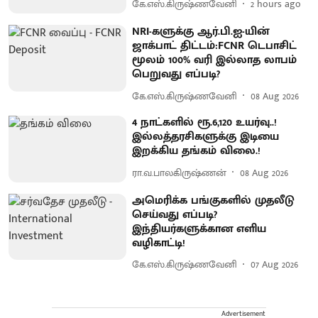
கே.எஸ்.கிருஷ்ணவேனி
2 hours ago
NRI-களுக்கு ஆர்.பி.ஐ-யின்
ஜாக்பாட் திட்டம்:FCNR டெபாசிட்
மூலம் 100% வரி இல்லாத லாபம்
பெறுவது எப்படி?
கே.எஸ்.கிருஷ்ணவேனி
08 Aug 2026
4 நாட்களில் ரூ.6,120 உயர்வு..!
இல்லத்தரசிகளுக்கு இடியை
இறக்கிய தங்கம் விலை.!
ரா.வ.பாலகிருஷ்ணன்
08 Aug 2026
அமெரிக்க பங்குகளில் முதலீடு
செய்வது எப்படி?
இந்தியர்களுக்கான எளிய
வழிகாட்டி!
கே.எஸ்.கிருஷ்ணவேனி
07 Aug 2026
Advertisement