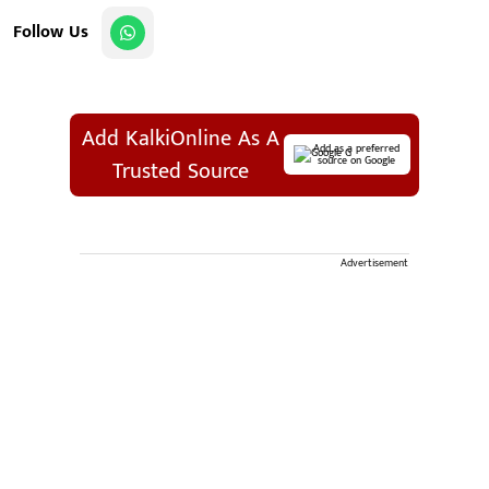
Follow Us
Add KalkiOnline As A
Add as a preferred
source on Google
Trusted Source
Advertisement