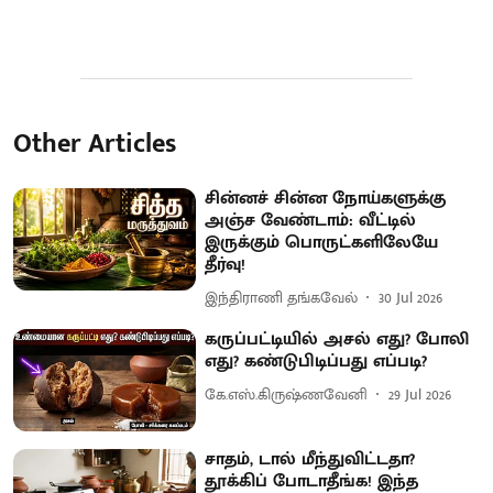
Other Articles
சின்னச் சின்ன நோய்களுக்கு
அஞ்ச வேண்டாம்: வீட்டில்
இருக்கும் பொருட்களிலேயே
தீர்வு!
இந்திராணி தங்கவேல்
30 Jul 2026
கருப்பட்டியில் அசல் எது? போலி
எது? கண்டுபிடிப்பது எப்படி?
கே.எஸ்.கிருஷ்ணவேனி
29 Jul 2026
சாதம், டால் மீந்துவிட்டதா?
தூக்கிப் போடாதீங்க! இந்த