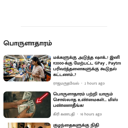
பொருளாதாரம்
மக்களுக்கு அடுத்த ஷாக்..! இனி
₹2000-க்கு மேற்பட்ட GPay , Paytm
பரிவர்த்தனைகளுக்கு கூடுதல்
கட்டணம்..?
ராஜமருதவேல்
2 hours ago
பொருளாதாரம் பற்றி யாரும்
சொல்லாத உண்மைகள்... மிஸ்
பண்ணாதீங்க!
கிரி கணபதி
16 hours ago
குழந்தைகளுக்கு நிதி