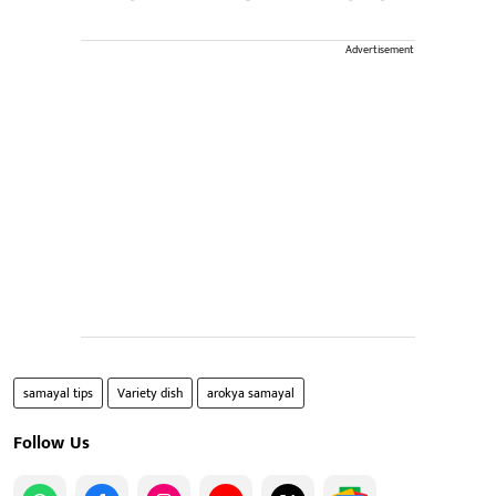
Advertisement
samayal tips
Variety dish
arokya samayal
Follow Us