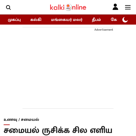
முகப்பு
கல்கி
மங்கையர் மலர்
தீபம்
கோகுலம்/Go
Advertisement
உணவு / சமையல்
சமையல் ருசிக்க சில எளிய