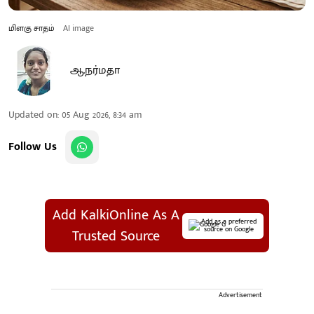
மிளகு சாதம்
AI image
ஆ.நர்மதா
Updated on
:
05 Aug 2026, 8:34 am
Follow Us
Add KalkiOnline As A
Add as a preferred
source on Google
Trusted Source
Advertisement