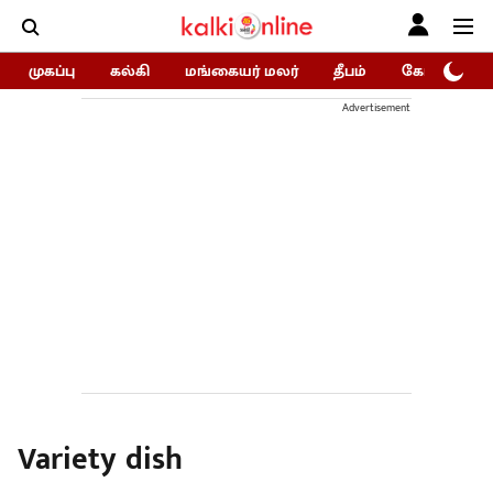
முகப்பு
கல்கி
மங்கையர் மலர்
தீபம்
கோகுலம்/Go
Advertisement
Variety dish