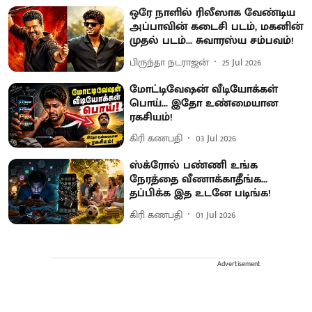
ஒரே நாளில் ரிலீஸாக வேண்டிய
அப்பாவின் கடைசி படம், மகனின்
முதல் படம்... சுவாரஸ்ய சம்பவம்!
பிருந்தா நடராஜன்
25 Jul 2026
மோட்டிவேஷன் வீடியோக்கள்
பொய்... இதோ உண்மையான
ரகசியம்!
கிரி கணபதி
03 Jul 2026
ஸ்க்ரோல் பண்ணி உங்க
நேரத்தை வீணாக்காதீங்க...
தப்பிக்க இத உடனே படிங்க!
கிரி கணபதி
01 Jul 2026
Advertisement