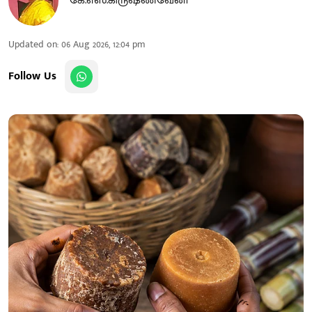
கே.எஸ்.கிருஷ்ணவேனி
Updated on
:
06 Aug 2026, 12:04 pm
Follow Us