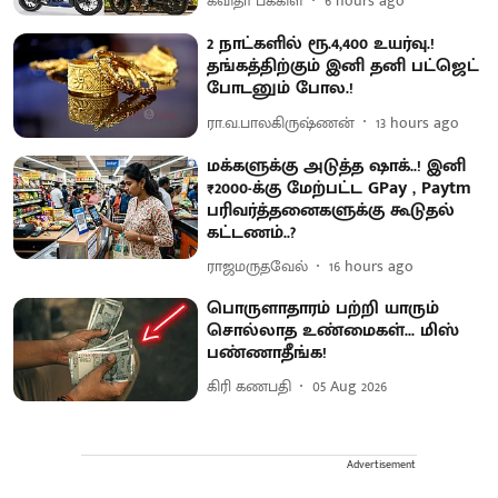
கவிதா பக்கிள்
6 hours ago
2 நாட்களில் ரூ.4,400 உயர்வு.!
தங்கத்திற்கும் இனி தனி பட்ஜெட்
போடனும் போல.!
ரா.வ.பாலகிருஷ்ணன்
13 hours ago
மக்களுக்கு அடுத்த ஷாக்..! இனி
₹2000-க்கு மேற்பட்ட GPay , Paytm
பரிவர்த்தனைகளுக்கு கூடுதல்
கட்டணம்..?
ராஜமருதவேல்
16 hours ago
பொருளாதாரம் பற்றி யாரும்
சொல்லாத உண்மைகள்... மிஸ்
பண்ணாதீங்க!
கிரி கணபதி
05 Aug 2026
Advertisement