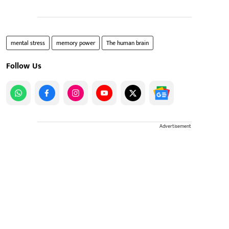
mental stress
memory power
The human brain
Follow Us
Advertisement