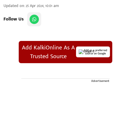
Updated on
:
25 Apr 2024, 10:01 am
Follow Us
Add KalkiOnline As A
Add as a preferred
source on Google
Trusted Source
Advertisement