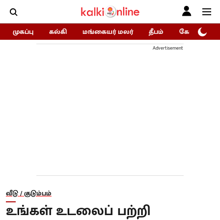
முகப்பு
கல்கி
மங்கையர் மலர்
தீபம்
கோகுலம்/Go
Advertisement
வீடு / குடும்பம்
உங்கள் உடலைப் பற்றி