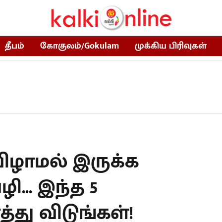
தீபம்
கோகுலம்/Gokulam
முக்கிய பிரிவுகள்
விழாமல் இருக்க
... இந்த 5
்து விடுங்கள்!