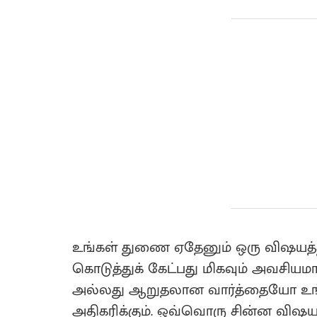
உங்கள் துணை ஏதேனும் ஒரு விஷயத்தி
கொடுத்துக் கேட்பது மிகவும் அவசி
அல்லது ஆறுதலான வார்த்தையோ உங
அதிகரிக்கும். ஒவ்வொரு சின்ன விஷயத்த