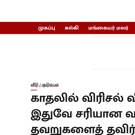
முகப்பு
கல்கி
மங்கையர் மலர்
வீடு / குடும்பம்
காதலில் விரிசல் 
இதுவே சரியான வழி
தவறுகளைத் தவிர்த