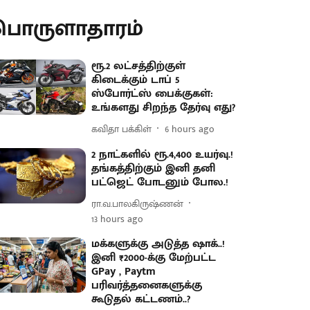
பொருளாதாரம்
ரூ.2 லட்சத்திற்குள்
கிடைக்கும் டாப் 5
ஸ்போர்ட்ஸ் பைக்குகள்:
உங்களது சிறந்த தேர்வு எது?
கவிதா பக்கிள்
6 hours ago
2 நாட்களில் ரூ.4,400 உயர்வு.!
தங்கத்திற்கும் இனி தனி
பட்ஜெட் போடனும் போல.!
ரா.வ.பாலகிருஷ்ணன்
13 hours ago
மக்களுக்கு அடுத்த ஷாக்..!
இனி ₹2000-க்கு மேற்பட்ட
GPay , Paytm
பரிவர்த்தனைகளுக்கு
கூடுதல் கட்டணம்..?