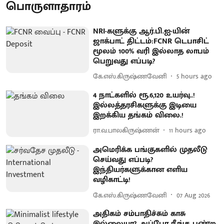
பொருளாதாரம்
NRI-களுக்கு ஆர்.பி.ஐ-யின்
ஜாக்பாட் திட்டம்:FCNR டெபாசிட்
மூலம் 100% வரி இல்லாத லாபம்
பெறுவது எப்படி?
கே.எஸ்.கிருஷ்ணவேனி
5 hours ago
4 நாட்களில் ரூ.6,120 உயர்வு..!
இல்லத்தரசிகளுக்கு இடியை
இறக்கிய தங்கம் விலை.!
ரா.வ.பாலகிருஷ்ணன்
11 hours ago
அமெரிக்க பங்குகளில் முதலீடு
செய்வது எப்படி?
இந்தியர்களுக்கான எளிய
வழிகாட்டி!
கே.எஸ்.கிருஷ்ணவேனி
07 Aug 2026
அதிகம் சம்பாதிச்சும் காசு
இல்லையா? அப்போ நீங்க பண்ற