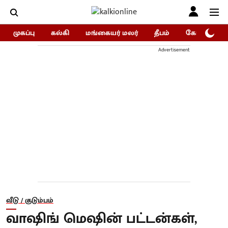
முகப்பு
கல்கி
மங்கையர் மலர்
தீபம்
கோகுலம்/Go
Advertisement
வீடு / குடும்பம்
வாஷிங் மெஷின் பட்டன்கள்,